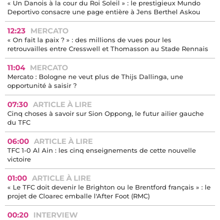
« Un Danois à la cour du Roi Soleil » : le prestigieux Mundo
Deportivo consacre une page entière à Jens Berthel Askou
12:23
MERCATO
« On fait la paix ? » : des millions de vues pour les
retrouvailles entre Cresswell et Thomasson au Stade Rennais
11:04
MERCATO
Mercato : Bologne ne veut plus de Thijs Dallinga, une
opportunité à saisir ?
07:30
ARTICLE À LIRE
Cinq choses à savoir sur Sion Oppong, le futur ailier gauche
du TFC
06:00
ARTICLE À LIRE
TFC 1-0 Al Ain : les cinq enseignements de cette nouvelle
victoire
01:00
ARTICLE À LIRE
« Le TFC doit devenir le Brighton ou le Brentford français » : le
projet de Cloarec emballe l'After Foot (RMC)
00:20
INTERVIEW