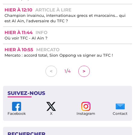
HIER À 12:10
ARTICLE À LIRE
Champion invaincu, internationaux grecs et marocains… qui
est Al Ain, l'adversaire du TFC ?
HIER À 11:44
INFO
Où voir TFC - Al Ain ?
HIER À 10:55
MERCATO
Mercato : accord total, Sion Oppong va signer au TFC !
/
<
>
1
4
SUIVEZ-NOUS
Facebook
X
Instagram
Contact
RECHERCHER