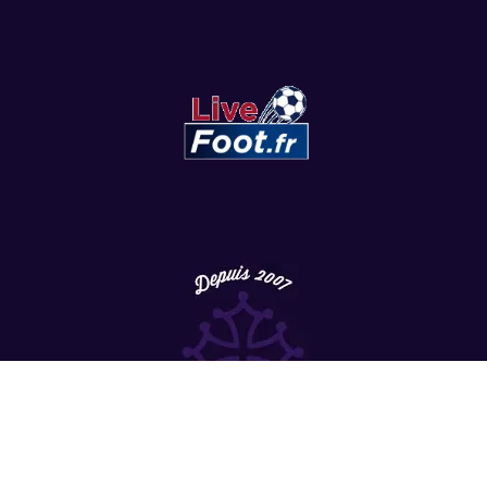
Copyright
©
2022 LesViolets.Com - Tous droits réservés.