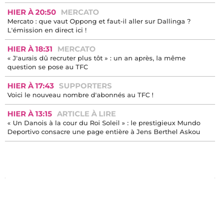
HIER À 20:50
MERCATO
Mercato : que vaut Oppong et faut-il aller sur Dallinga ?
L'émission en direct ici !
HIER À 18:31
MERCATO
« J'aurais dû recruter plus tôt » : un an après, la même
question se pose au TFC
HIER À 17:43
SUPPORTERS
Voici le nouveau nombre d'abonnés au TFC !
HIER À 13:15
ARTICLE À LIRE
« Un Danois à la cour du Roi Soleil » : le prestigieux Mundo
Deportivo consacre une page entière à Jens Berthel Askou
HIER À 12:23
MERCATO
« On fait la paix ? » : des millions de vues pour les
retrouvailles entre Cresswell et Thomasson au Stade Rennais
HIER À 11:04
MERCATO
Mercato : Bologne ne veut plus de Thijs Dallinga, une
opportunité à saisir ?