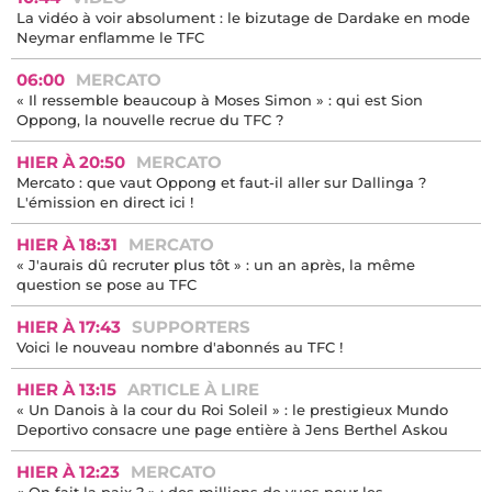
La vidéo à voir absolument : le bizutage de Dardake en mode
Neymar enflamme le TFC
06:00
MERCATO
« Il ressemble beaucoup à Moses Simon » : qui est Sion
Oppong, la nouvelle recrue du TFC ?
HIER À 20:50
MERCATO
Mercato : que vaut Oppong et faut-il aller sur Dallinga ?
L'émission en direct ici !
HIER À 18:31
MERCATO
« J'aurais dû recruter plus tôt » : un an après, la même
question se pose au TFC
HIER À 17:43
SUPPORTERS
Voici le nouveau nombre d'abonnés au TFC !
HIER À 13:15
ARTICLE À LIRE
« Un Danois à la cour du Roi Soleil » : le prestigieux Mundo
Deportivo consacre une page entière à Jens Berthel Askou
HIER À 12:23
MERCATO
« On fait la paix ? » : des millions de vues pour les