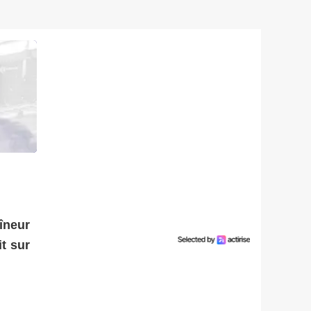
îneur
it sur