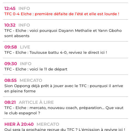
12:45
INFO
TFC 0-4 Elche : première défaite de l’été et elle est lourde !
10:32
INFO
TFC - Elche : voici pourquoi Dayann Methalie et Yann Gboho
sont absents
09:58
LIVE
TFC - Elche : Toulouse battu 4-0, revivez le direct ici !
09:30
INFO
TFC - Elche : voici le 11 de départ
08:55
MERCATO
Sion Oppong déjà prêt à jouer avec le TFC : pourquoi il arrive
en pleine forme
08:21
ARTICLE À LIRE
TFC - Elche : mercato, nouveau coach, préparation… Que vaut
le club espagnol ?
HIER À 20:40
MERCATO
Qui sera la prochaine recrue du TFC ? L'émission à revivre ici !