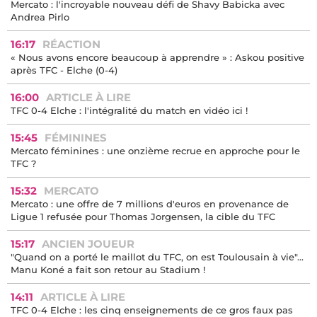
Mercato : l'incroyable nouveau défi de Shavy Babicka avec
Andrea Pirlo
16:17
RÉACTION
« Nous avons encore beaucoup à apprendre » : Askou positive
après TFC - Elche (0-4)
16:00
ARTICLE À LIRE
TFC 0-4 Elche : l'intégralité du match en vidéo ici !
15:45
FÉMININES
Mercato féminines : une onzième recrue en approche pour le
TFC ?
15:32
MERCATO
Mercato : une offre de 7 millions d'euros en provenance de
Ligue 1 refusée pour Thomas Jorgensen, la cible du TFC
15:17
ANCIEN JOUEUR
"Quand on a porté le maillot du TFC, on est Toulousain à vie"...
Manu Koné a fait son retour au Stadium !
14:11
ARTICLE À LIRE
TFC 0-4 Elche : les cinq enseignements de ce gros faux pas