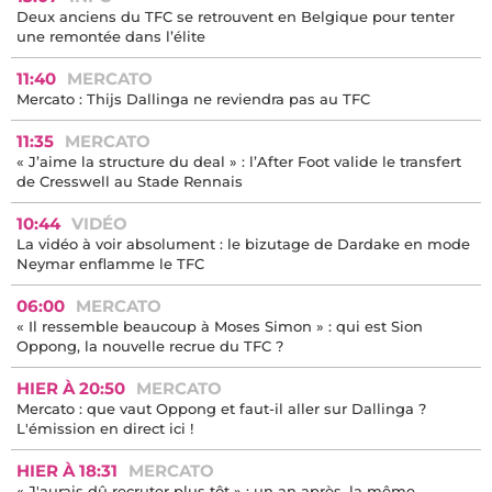
Deux anciens du TFC se retrouvent en Belgique pour tenter
une remontée dans l’élite
11:40
MERCATO
Mercato : Thijs Dallinga ne reviendra pas au TFC
11:35
MERCATO
« J’aime la structure du deal » : l’After Foot valide le transfert
de Cresswell au Stade Rennais
10:44
VIDÉO
La vidéo à voir absolument : le bizutage de Dardake en mode
Neymar enflamme le TFC
06:00
MERCATO
« Il ressemble beaucoup à Moses Simon » : qui est Sion
Oppong, la nouvelle recrue du TFC ?
HIER À 20:50
MERCATO
Mercato : que vaut Oppong et faut-il aller sur Dallinga ?
L'émission en direct ici !
HIER À 18:31
MERCATO
« J'aurais dû recruter plus tôt » : un an après, la même