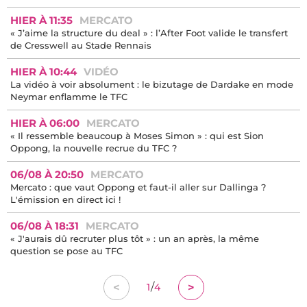
HIER À 11:35
MERCATO
« J’aime la structure du deal » : l’After Foot valide le transfert
de Cresswell au Stade Rennais
HIER À 10:44
VIDÉO
La vidéo à voir absolument : le bizutage de Dardake en mode
Neymar enflamme le TFC
HIER À 06:00
MERCATO
« Il ressemble beaucoup à Moses Simon » : qui est Sion
Oppong, la nouvelle recrue du TFC ?
06/08 À 20:50
MERCATO
Mercato : que vaut Oppong et faut-il aller sur Dallinga ?
L'émission en direct ici !
06/08 À 18:31
MERCATO
« J'aurais dû recruter plus tôt » : un an après, la même
question se pose au TFC
/
<
>
1
4