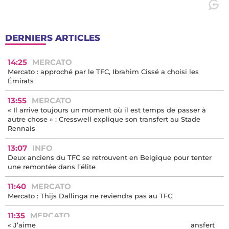
DERNIERS ARTICLES
14:25
MERCATO
Mercato : approché par le TFC, Ibrahim Cissé a choisi les
Émirats
13:55
MERCATO
« Il arrive toujours un moment où il est temps de passer à
autre chose » : Cresswell explique son transfert au Stade
Rennais
13:07
INFO
Deux anciens du TFC se retrouvent en Belgique pour tenter
une remontée dans l’élite
11:40
MERCATO
Mercato : Thijs Dallinga ne reviendra pas au TFC
11:35
MERCATO
« J’aime la structure du deal » : l’After Foot valide le transfert