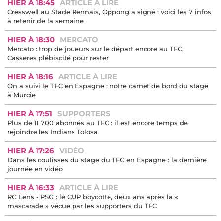
HIER À 18:45
ARTICLE À LIRE
Cresswell au Stade Rennais, Oppong a signé : voici les 7 infos
à retenir de la semaine
HIER À 18:30
MERCATO
Mercato : trop de joueurs sur le départ encore au TFC,
Casseres plébiscité pour rester
HIER À 18:16
ARTICLE À LIRE
On a suivi le TFC en Espagne : notre carnet de bord du stage
à Murcie
HIER À 17:51
SUPPORTERS
Plus de 11 700 abonnés au TFC : il est encore temps de
rejoindre les Indians Tolosa
HIER À 17:26
VIDÉO
Dans les coulisses du stage du TFC en Espagne : la dernière
journée en vidéo
HIER À 16:33
ARTICLE À LIRE
RC Lens - PSG : le CUP boycotte, deux ans après la «
mascarade » vécue par les supporters du TFC