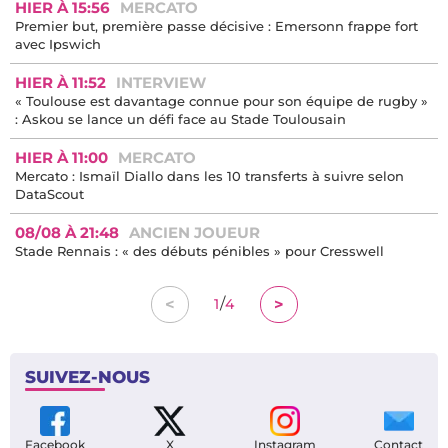
HIER À 15:56
MERCATO
Premier but, première passe décisive : Emersonn frappe fort
avec Ipswich
HIER À 11:52
INTERVIEW
« Toulouse est davantage connue pour son équipe de rugby »
: Askou se lance un défi face au Stade Toulousain
HIER À 11:00
MERCATO
Mercato : Ismaïl Diallo dans les 10 transferts à suivre selon
DataScout
08/08 À 21:48
ANCIEN JOUEUR
Stade Rennais : « des débuts pénibles » pour Cresswell
/
<
>
1
4
SUIVEZ-NOUS
Facebook
X
Instagram
Contact