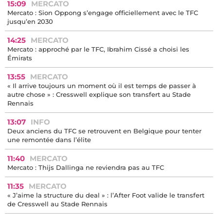
15:09
MERCATO
Mercato : Sion Oppong s’engage officiellement avec le TFC
jusqu’en 2030
14:25
MERCATO
Mercato : approché par le TFC, Ibrahim Cissé a choisi les
Émirats
13:55
MERCATO
« Il arrive toujours un moment où il est temps de passer à
autre chose » : Cresswell explique son transfert au Stade
Rennais
13:07
INFO
Deux anciens du TFC se retrouvent en Belgique pour tenter
une remontée dans l’élite
11:40
MERCATO
Mercato : Thijs Dallinga ne reviendra pas au TFC
11:35
MERCATO
« J’aime la structure du deal » : l’After Foot valide le transfert
de Cresswell au Stade Rennais