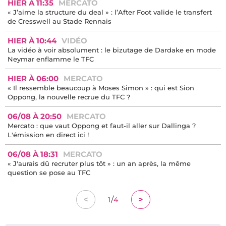
HIER À 11:35
MERCATO
« J’aime la structure du deal » : l’After Foot valide le transfert
de Cresswell au Stade Rennais
HIER À 10:44
VIDÉO
La vidéo à voir absolument : le bizutage de Dardake en mode
Neymar enflamme le TFC
HIER À 06:00
MERCATO
« Il ressemble beaucoup à Moses Simon » : qui est Sion
Oppong, la nouvelle recrue du TFC ?
06/08 À 20:50
MERCATO
Mercato : que vaut Oppong et faut-il aller sur Dallinga ?
L'émission en direct ici !
06/08 À 18:31
MERCATO
« J'aurais dû recruter plus tôt » : un an après, la même
question se pose au TFC
/
<
>
1
4