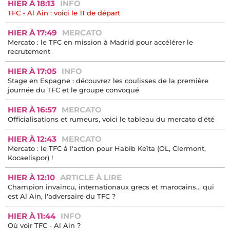
HIER À 18:13
INFO
TFC - Al Ain : voici le 11 de départ
HIER À 17:49
MERCATO
Mercato : le TFC en mission à Madrid pour accélérer le
recrutement
HIER À 17:05
INFO
Stage en Espagne : découvrez les coulisses de la première
journée du TFC et le groupe convoqué
HIER À 16:57
MERCATO
Officialisations et rumeurs, voici le tableau du mercato d'été
HIER À 12:43
MERCATO
Mercato : le TFC à l'action pour Habib Keïta (OL, Clermont,
Kocaelispor) !
HIER À 12:10
ARTICLE À LIRE
Champion invaincu, internationaux grecs et marocains… qui
est Al Ain, l'adversaire du TFC ?
HIER À 11:44
INFO
Où voir TFC - Al Ain ?