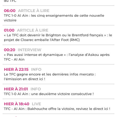
du TFC
06:00
ARTICLE À LIRE
TFC 1-0 Al Ain : les cinq enseignements de cette nouvelle
victoire
01:00
ARTICLE À LIRE
« Le TFC doit devenir le Brighton ou le Brentford français » : le
projet de Cloarec emballe l'After Foot (RMC)
00:20
INTERVIEW
« Pas aussi intense et dynamique » : l’analyse d’Askou après
TFC - Al Ain
HIER À 22:15
INFO
Le TFC gagne encore et les dernières infos mercato :
l'émission en direct ici !
HIER À 21:01
INFO
TFC 1-0 Al Ain : une deuxième victoire consécutive !
HIER À 18:40
LIVE
TFC - Al Ain : Bakhouche offre la victoire, revivez le direct ici !