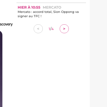
HIER À 10:55
MERCATO
Mercato : accord total, Sion Oppong va
signer au TFC !
/
<
>
1
4