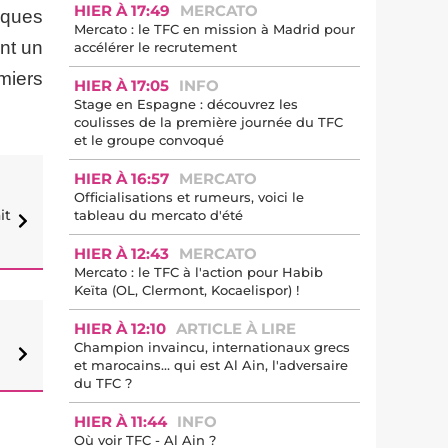
HIER À 17:49
MERCATO
lques
Mercato : le TFC en mission à Madrid pour
nt un
accélérer le recrutement
miers
HIER À 17:05
INFO
Stage en Espagne : découvrez les
coulisses de la première journée du TFC
et le groupe convoqué
HIER À 16:57
MERCATO
Officialisations et rumeurs, voici le
it
tableau du mercato d'été
HIER À 12:43
MERCATO
Mercato : le TFC à l'action pour Habib
Keïta (OL, Clermont, Kocaelispor) !
HIER À 12:10
ARTICLE À LIRE
Champion invaincu, internationaux grecs
et marocains… qui est Al Ain, l'adversaire
du TFC ?
HIER À 11:44
INFO
Où voir TFC - Al Ain ?