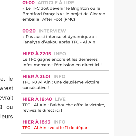
01:00
ARTICLE À LIRE
« Le TFC doit devenir le Brighton ou le
Brentford français » : le projet de Cloarec
emballe l'After Foot (RMC)
00:20
INTERVIEW
« Pas aussi intense et dynamique » :
l’analyse d’Askou après TFC - Al Ain
HIER À 22:15
INFO
Le TFC gagne encore et les dernières
infos mercato : l'émission en direct ici !
HIER À 21:01
INFO
e, le
TFC 1-0 Al Ain : une deuxième victoire
wrest
consécutive !
vrait
HIER À 18:40
LIVE
TFC - Al Ain : Bakhouche offre la victoire,
23 ou
revivez le direct ici !
leurs
HIER À 18:13
INFO
TFC - Al Ain : voici le 11 de départ