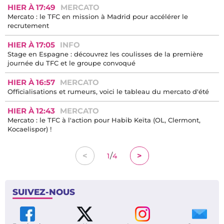
HIER À 17:49
MERCATO
Mercato : le TFC en mission à Madrid pour accélérer le
recrutement
HIER À 17:05
INFO
Stage en Espagne : découvrez les coulisses de la première
journée du TFC et le groupe convoqué
HIER À 16:57
MERCATO
Officialisations et rumeurs, voici le tableau du mercato d'été
HIER À 12:43
MERCATO
Mercato : le TFC à l'action pour Habib Keïta (OL, Clermont,
Kocaelispor) !
/
<
>
1
4
SUIVEZ-NOUS