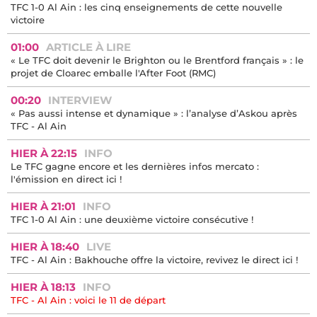
TFC 1-0 Al Ain : les cinq enseignements de cette nouvelle
victoire
01:00
ARTICLE À LIRE
« Le TFC doit devenir le Brighton ou le Brentford français » : le
projet de Cloarec emballe l'After Foot (RMC)
00:20
INTERVIEW
« Pas aussi intense et dynamique » : l’analyse d’Askou après
TFC - Al Ain
HIER À 22:15
INFO
Le TFC gagne encore et les dernières infos mercato :
l'émission en direct ici !
HIER À 21:01
INFO
TFC 1-0 Al Ain : une deuxième victoire consécutive !
HIER À 18:40
LIVE
TFC - Al Ain : Bakhouche offre la victoire, revivez le direct ici !
HIER À 18:13
INFO
TFC - Al Ain : voici le 11 de départ