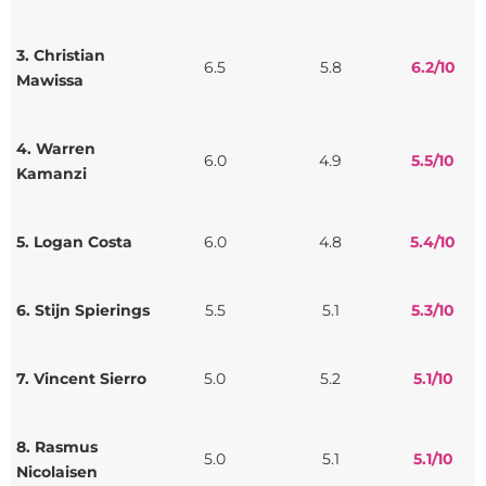
3. Christian
6.5
5.8
6.2
/10
Mawissa
4. Warren
6.0
4.9
5.5
/10
Kamanzi
5. Logan Costa
6.0
4.8
5.4
/10
6. Stijn Spierings
5.5
5.1
5.3
/10
7. Vincent Sierro
5.0
5.2
5.1
/10
8. Rasmus
5.0
5.1
5.1
/10
Nicolaisen