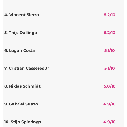
4. Vincent Sierro
5.2
/10
5. Thijs Dallinga
5.2
/10
6. Logan Costa
5.1
/10
7. Cristian Casseres Jr
5.1
/10
8. Niklas Schmidt
5.0
/10
9. Gabriel Suazo
4.9
/10
10. Stijn Spierings
4.9
/10