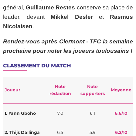
général,
Guillaume Restes
conserve sa place de
leader, devant
Mikkel Desler
et
Rasmus
Nicolaisen
.
Rendez-vous après Clermont - TFC la semaine
prochaine pour noter les joueurs toulousains !
CLASSEMENT DU MATCH
Note
Note
Joueur
Moyenne
rédaction
supporters
1. Yann Gboho
7.0
6.1
6.6
/10
2. Thijs Dallinga
6.5
5.9
6.2
/10