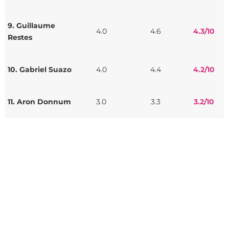
9. Guillaume
4.0
4.6
4.3
/10
Restes
10. Gabriel Suazo
4.0
4.4
4.2
/10
11. Aron Donnum
3.0
3.3
3.2
/10