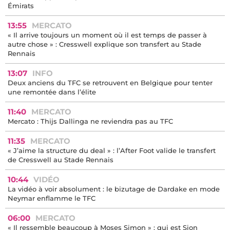
Émirats
13:55
MERCATO
« Il arrive toujours un moment où il est temps de passer à
autre chose » : Cresswell explique son transfert au Stade
Rennais
13:07
INFO
Deux anciens du TFC se retrouvent en Belgique pour tenter
une remontée dans l’élite
11:40
MERCATO
Mercato : Thijs Dallinga ne reviendra pas au TFC
11:35
MERCATO
« J’aime la structure du deal » : l’After Foot valide le transfert
de Cresswell au Stade Rennais
10:44
VIDÉO
La vidéo à voir absolument : le bizutage de Dardake en mode
Neymar enflamme le TFC
06:00
MERCATO
« Il ressemble beaucoup à Moses Simon » : qui est Sion