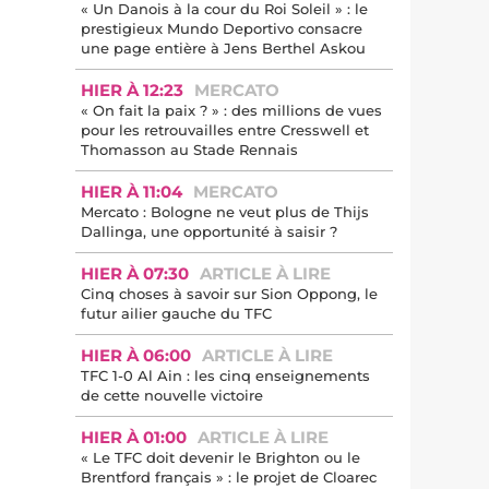
« Un Danois à la cour du Roi Soleil » : le
prestigieux Mundo Deportivo consacre
une page entière à Jens Berthel Askou
HIER À 12:23
MERCATO
« On fait la paix ? » : des millions de vues
pour les retrouvailles entre Cresswell et
Thomasson au Stade Rennais
HIER À 11:04
MERCATO
Mercato : Bologne ne veut plus de Thijs
Dallinga, une opportunité à saisir ?
HIER À 07:30
ARTICLE À LIRE
Cinq choses à savoir sur Sion Oppong, le
futur ailier gauche du TFC
HIER À 06:00
ARTICLE À LIRE
TFC 1-0 Al Ain : les cinq enseignements
de cette nouvelle victoire
HIER À 01:00
ARTICLE À LIRE
« Le TFC doit devenir le Brighton ou le
Brentford français » : le projet de Cloarec