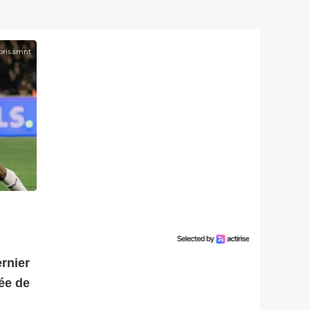
oris.smnt
rnier
née de