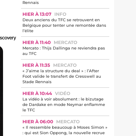
Rennais
HIER À 13:07
INFO
Deux anciens du TFC se retrouvent en
Belgique pour tenter une remontée dans
l’élite
HIER À 11:40
MERCATO
Mercato : Thijs Dallinga ne reviendra pas
au TFC
HIER À 11:35
MERCATO
« J’aime la structure du deal » : l’After
Foot valide le transfert de Cresswell au
Stade Rennais
HIER À 10:44
VIDÉO
La vidéo à voir absolument : le bizutage
de Dardake en mode Neymar enflamme
le TFC
HIER À 06:00
MERCATO
« Il ressemble beaucoup à Moses Simon »
: qui est Sion Oppong, la nouvelle recrue