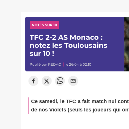
NOTES SUR 10
TFC 2-2 AS Monaco :
notez les Toulousains
sur 10 !
Publié par
REDAC
le 26/04 à 02:10
Ce samedi, le TFC a fait match nul con
de nos Violets (seuls les joueurs qui o