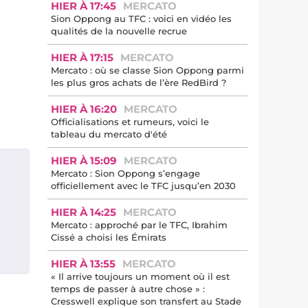
HIER À 17:45
MERCATO
Sion Oppong au TFC : voici en vidéo les
qualités de la nouvelle recrue
HIER À 17:15
MERCATO
Mercato : où se classe Sion Oppong parmi
les plus gros achats de l’ère RedBird ?
HIER À 16:20
MERCATO
Officialisations et rumeurs, voici le
tableau du mercato d'été
HIER À 15:09
MERCATO
Mercato : Sion Oppong s’engage
officiellement avec le TFC jusqu’en 2030
HIER À 14:25
MERCATO
Mercato : approché par le TFC, Ibrahim
Cissé a choisi les Émirats
HIER À 13:55
MERCATO
« Il arrive toujours un moment où il est
temps de passer à autre chose » :
Cresswell explique son transfert au Stade