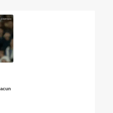
n Dionisio
hacun