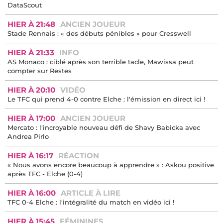
DataScout
HIER À 21:48
ANCIEN JOUEUR
Stade Rennais : « des débuts pénibles » pour Cresswell
HIER À 21:33
INFO
AS Monaco : ciblé après son terrible tacle, Mawissa peut
compter sur Restes
HIER À 20:10
VIDÉO
Le TFC qui prend 4-0 contre Elche : l'émission en direct ici !
HIER À 17:00
ANCIEN JOUEUR
Mercato : l'incroyable nouveau défi de Shavy Babicka avec
Andrea Pirlo
HIER À 16:17
RÉACTION
« Nous avons encore beaucoup à apprendre » : Askou positive
après TFC - Elche (0-4)
HIER À 16:00
ARTICLE À LIRE
TFC 0-4 Elche : l'intégralité du match en vidéo ici !
HIER À 15:45
FÉMININES