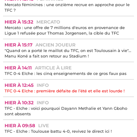
Mercato féminines : une onzième recrue en approche pour le
TFC ?
HIER À 15:32
MERCATO
Mercato : une offre de 7 millions d'euros en provenance de
Ligue 1 refusée pour Thomas Jorgensen, la cible du TFC
HIER À 15:17
ANCIEN JOUEUR
"Quand on a porté le maillot du TFC, on est Toulousain à vie"...
Manu Koné a fait son retour au Stadium !
HIER À 14:11
ARTICLE À LIRE
TFC 0-4 Elche : les cinq enseignements de ce gros faux pas
HIER À 12:45
INFO
TFC 0-4 Elche : première défaite de l’été et elle est lourde !
HIER À 10:32
INFO
TFC - Elche : voici pourquoi Dayann Methalie et Yann Gboho
sont absents
HIER À 09:58
LIVE
TFC - Elche : Toulouse battu 4-0, revivez le direct ici !