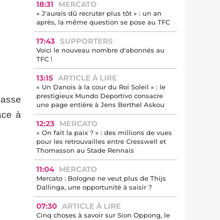
18:31
MERCATO
« J'aurais dû recruter plus tôt » : un an
après, la même question se pose au TFC
17:43
SUPPORTERS
Voici le nouveau nombre d'abonnés au
TFC !
13:15
ARTICLE À LIRE
« Un Danois à la cour du Roi Soleil » : le
prestigieux Mundo Deportivo consacre
lasse
une page entière à Jens Berthel Askou
ace à
12:23
MERCATO
« On fait la paix ? » : des millions de vues
pour les retrouvailles entre Cresswell et
Thomasson au Stade Rennais
11:04
MERCATO
Mercato : Bologne ne veut plus de Thijs
Dallinga, une opportunité à saisir ?
07:30
ARTICLE À LIRE
Cinq choses à savoir sur Sion Oppong, le