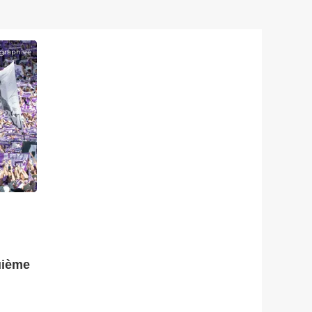
graphiee
uième