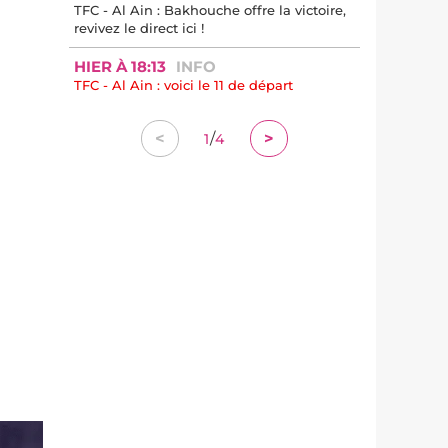
TFC - Al Ain : Bakhouche offre la victoire,
revivez le direct ici !
HIER À 18:13
INFO
TFC - Al Ain : voici le 11 de départ
/
<
>
1
4