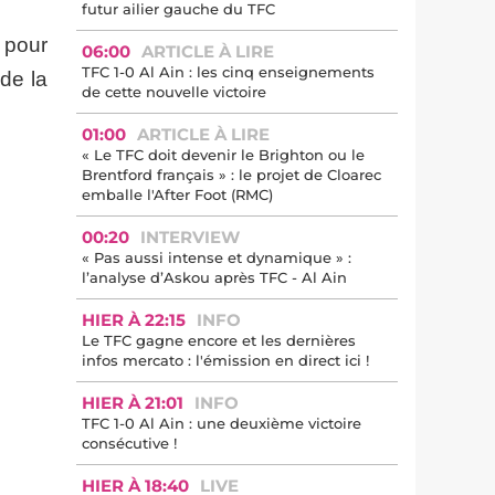
futur ailier gauche du TFC
 pour
06:00
ARTICLE À LIRE
TFC 1-0 Al Ain : les cinq enseignements
 de la
de cette nouvelle victoire
01:00
ARTICLE À LIRE
« Le TFC doit devenir le Brighton ou le
Brentford français » : le projet de Cloarec
emballe l'After Foot (RMC)
00:20
INTERVIEW
« Pas aussi intense et dynamique » :
l’analyse d’Askou après TFC - Al Ain
HIER À 22:15
INFO
Le TFC gagne encore et les dernières
infos mercato : l'émission en direct ici !
HIER À 21:01
INFO
TFC 1-0 Al Ain : une deuxième victoire
consécutive !
HIER À 18:40
LIVE