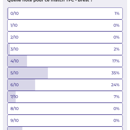
Quelle note pour ce match TFC - Brest ?
0/10
1
%
1/10
0
%
2/10
0
%
3/10
2
%
4/10
17
%
5/10
35
%
6/10
24
%
7/10
7
%
8/10
0
%
9/10
0
%