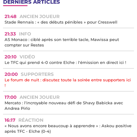
DERNIERS ARTICLES
21:48
ANCIEN JOUEUR
Stade Rennais : « des débuts pénibles » pour Cresswell
21:33
INFO
AS Monaco : ciblé après son terrible tacle, Mawissa peut
compter sur Restes
20:10
VIDÉO
Le TFC qui prend 4-0 contre Elche : l'émission en direct ici !
20:00
SUPPORTERS
Le forum de nuit : discutez toute la soirée entre supporters ici
!
17:00
ANCIEN JOUEUR
Mercato : l'incroyable nouveau défi de Shavy Babicka avec
Andrea Pirlo
16:17
RÉACTION
« Nous avons encore beaucoup à apprendre » : Askou positive
après TFC - Elche (0-4)