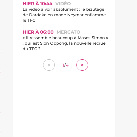
HIER À 10:44
VIDÉO
La vidéo à voir absolument : le bizutage
de Dardake en mode Neymar enflamme
le TFC
HIER À 06:00
MERCATO
« Il ressemble beaucoup à Moses Simon »
: qui est Sion Oppong, la nouvelle recrue
du TFC ?
0
/
<
>
1
4
0
0
0
0