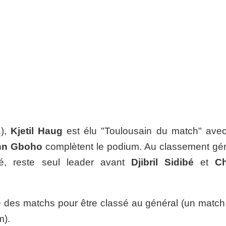
1),
Kjetil Haug
est élu "Toulousain du match" ave
nn Gboho
complètent le podium. Au classement gén
é,
reste seul leader avant
Djibril Sidibé
et
Ch
itié des matchs pour être classé au général (un matc
m).