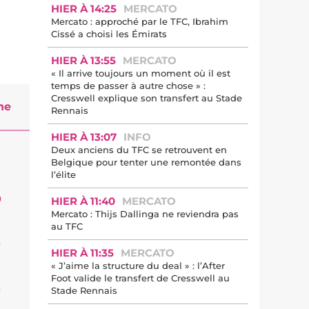
HIER À 14:25
MERCATO
Mercato : approché par le TFC, Ibrahim
Cissé a choisi les Émirats
HIER À 13:55
MERCATO
« Il arrive toujours un moment où il est
temps de passer à autre chose » :
Cresswell explique son transfert au Stade
ne
Rennais
HIER À 13:07
INFO
Deux anciens du TFC se retrouvent en
Belgique pour tenter une remontée dans
l’élite
0
HIER À 11:40
MERCATO
Mercato : Thijs Dallinga ne reviendra pas
au TFC
0
HIER À 11:35
MERCATO
« J’aime la structure du deal » : l’After
Foot valide le transfert de Cresswell au
0
Stade Rennais