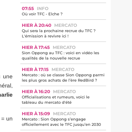
07:55
INFO
Où voir TFC - Elche ?
HIER À 20:40
MERCATO
Qui sera la prochaine recrue du TFC ?
L'émission à revivre ici !
HIER À 17:45
MERCATO
Sion Oppong au TFC : voici en vidéo les
qualités de la nouvelle recrue
HIER À 17:15
MERCATO
Mercato : où se classe Sion Oppong parmi
c une
les plus gros achats de l’ère RedBird ?
éral,
HIER À 16:20
MERCATO
arlie
Officialisations et rumeurs, voici le
tableau du mercato d'été
HIER À 15:09
MERCATO
h = un
Mercato : Sion Oppong s’engage
officiellement avec le TFC jusqu’en 2030