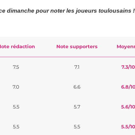
e dimanche pour noter les joueurs toulousains !
ote rédaction
Note supporters
Moyen
7.5
7.1
7.3
/10
7.0
6.6
6.8
/1
5.5
5.7
5.6
/1
5.5
5.5
5.5
/1