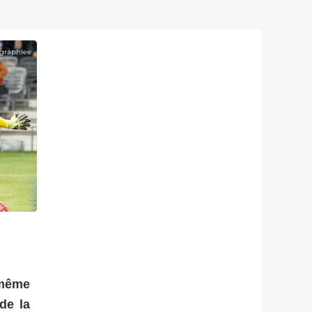
graphiee
-même
de la