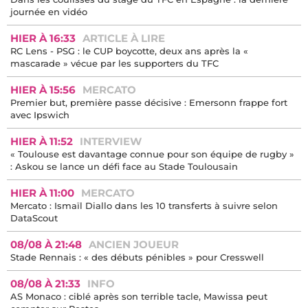
journée en vidéo
HIER À 16:33
ARTICLE À LIRE
RC Lens - PSG : le CUP boycotte, deux ans après la «
mascarade » vécue par les supporters du TFC
HIER À 15:56
MERCATO
Premier but, première passe décisive : Emersonn frappe fort
avec Ipswich
HIER À 11:52
INTERVIEW
« Toulouse est davantage connue pour son équipe de rugby »
: Askou se lance un défi face au Stade Toulousain
HIER À 11:00
MERCATO
Mercato : Ismaïl Diallo dans les 10 transferts à suivre selon
DataScout
08/08 À 21:48
ANCIEN JOUEUR
Stade Rennais : « des débuts pénibles » pour Cresswell
08/08 À 21:33
INFO
AS Monaco : ciblé après son terrible tacle, Mawissa peut