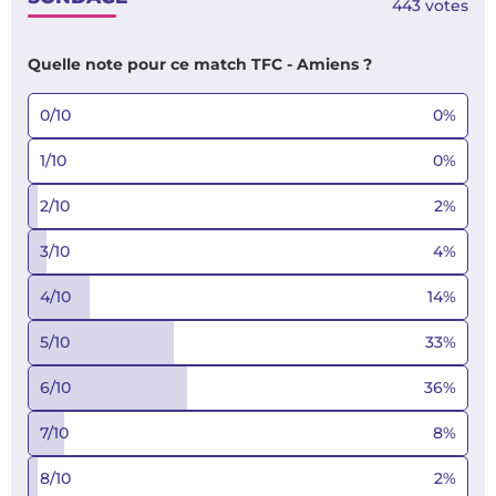
443
votes
Quelle note pour ce match TFC - Amiens ?
0/10
0
%
1/10
0
%
2/10
2
%
3/10
4
%
4/10
14
%
5/10
33
%
6/10
36
%
7/10
8
%
8/10
2
%