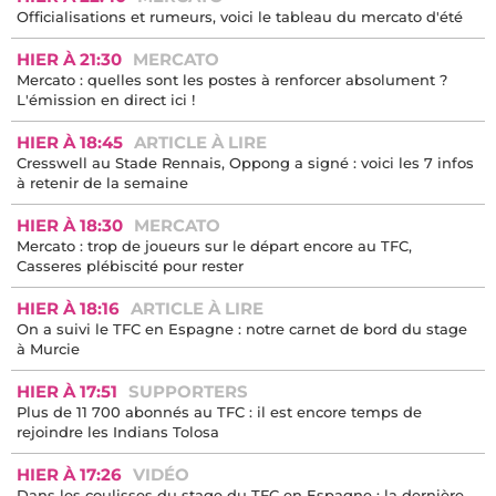
Officialisations et rumeurs, voici le tableau du mercato d'été
HIER À 21:30
MERCATO
Mercato : quelles sont les postes à renforcer absolument ?
L'émission en direct ici !
HIER À 18:45
ARTICLE À LIRE
Cresswell au Stade Rennais, Oppong a signé : voici les 7 infos
à retenir de la semaine
HIER À 18:30
MERCATO
Mercato : trop de joueurs sur le départ encore au TFC,
Casseres plébiscité pour rester
HIER À 18:16
ARTICLE À LIRE
On a suivi le TFC en Espagne : notre carnet de bord du stage
à Murcie
HIER À 17:51
SUPPORTERS
Plus de 11 700 abonnés au TFC : il est encore temps de
rejoindre les Indians Tolosa
HIER À 17:26
VIDÉO
Dans les coulisses du stage du TFC en Espagne : la dernière