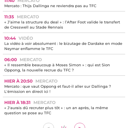
11:40
MERCATO
Mercato : Thijs Dallinga ne reviendra pas au TFC
11:35
MERCATO
« J’aime la structure du deal » : l’After Foot valide le transfert
de Cresswell au Stade Rennais
10:44
VIDÉO
La vidéo à voir absolument : le bizutage de Dardake en mode
Neymar enflamme le TFC
06:00
MERCATO
« Il ressemble beaucoup à Moses Simon » : qui est Sion
Oppong, la nouvelle recrue du TFC ?
HIER À 20:50
MERCATO
Mercato : que vaut Oppong et faut-il aller sur Dallinga ?
L'émission en direct ici !
HIER À 18:31
MERCATO
« J'aurais dû recruter plus tôt » : un an après, la même
question se pose au TFC
/