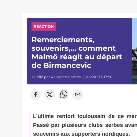
RÉACTION
Remerciements,
souvenirs,… comment
Malmö réagit au départ
de Birmancevic
Publié par
Auxence Cames
le 02/09 à 17:50
L’ultime renfort toulousain de ce me
Passé par plusieurs clubs serbes avan
souvenirs aux supporters nordiques.