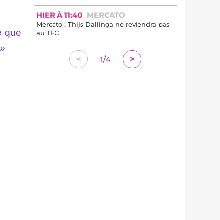
HIER À 11:40
MERCATO
Mercato : Thijs Dallinga ne reviendra pas
e que
au TFC
 »
/
<
>
1
4