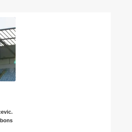
evic.
 bons