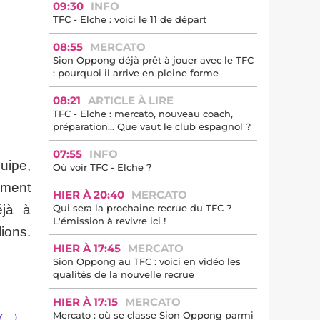
09:30
INFO
TFC - Elche : voici le 11 de départ
08:55
MERCATO
Sion Oppong déjà prêt à jouer avec le TFC
: pourquoi il arrive en pleine forme
08:21
ARTICLE À LIRE
TFC - Elche : mercato, nouveau coach,
préparation… Que vaut le club espagnol ?
07:55
INFO
uipe,
Où voir TFC - Elche ?
ement
HIER À 20:40
MERCATO
éjà à
Qui sera la prochaine recrue du TFC ?
L'émission à revivre ici !
ions.
HIER À 17:45
MERCATO
Sion Oppong au TFC : voici en vidéo les
qualités de la nouvelle recrue
HIER À 17:15
MERCATO
Mercato : où se classe Sion Oppong parmi
(…).