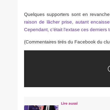
Quelques supporters sont en revanch
raison de lâcher prise, autant encaisse
Cependant, c’était l’extase ces derniers 
(Commentaires tirés du Facebook du clu
Lire aussi