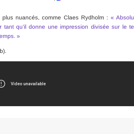
e plus nuancés, comme Claes Rydholm :
« Absol
r tant qu’il donne une impression divisée sur le ter
temps. »
b).