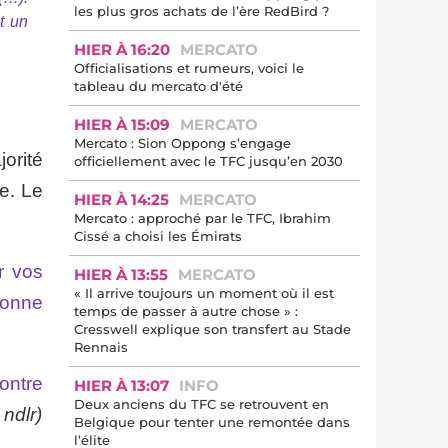
les plus gros achats de l’ère RedBird ?
t un
HIER À 16:20
MERCATO
Officialisations et rumeurs, voici le
tableau du mercato d'été
HIER À 15:09
MERCATO
Mercato : Sion Oppong s’engage
orité
officiellement avec le TFC jusqu’en 2030
e. Le
HIER À 14:25
MERCATO
Mercato : approché par le TFC, Ibrahim
Cissé a choisi les Émirats
r vos
HIER À 13:55
MERCATO
« Il arrive toujours un moment où il est
bonne
temps de passer à autre chose » :
Cresswell explique son transfert au Stade
Rennais
ontre
HIER À 13:07
INFO
Deux anciens du TFC se retrouvent en
 ndlr)
Belgique pour tenter une remontée dans
l’élite