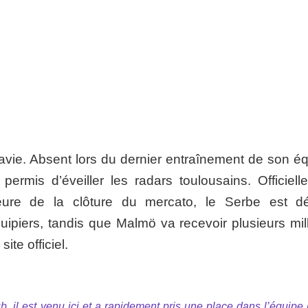
navie. Absent lors du dernier entraînement de son éq
 permis d’éveiller les radars toulousains. Officiell
heure de la clôture du mercato, le Serbe est d
piers, tandis que Malmö va recevoir plusieurs mill
ite officiel.
, il est venu ici et a rapidement pris une place dans l’équipe 