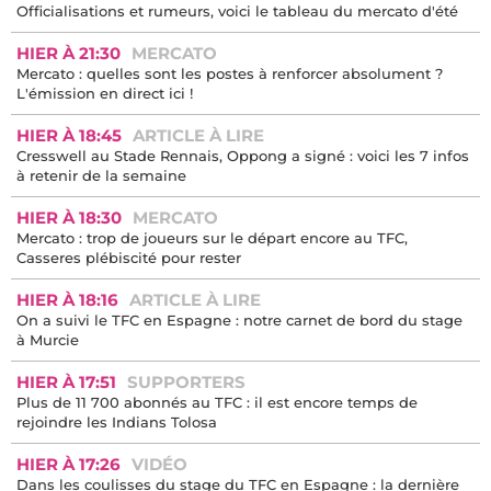
Officialisations et rumeurs, voici le tableau du mercato d'été
HIER À 21:30
MERCATO
Mercato : quelles sont les postes à renforcer absolument ?
L'émission en direct ici !
HIER À 18:45
ARTICLE À LIRE
Cresswell au Stade Rennais, Oppong a signé : voici les 7 infos
à retenir de la semaine
HIER À 18:30
MERCATO
Mercato : trop de joueurs sur le départ encore au TFC,
Casseres plébiscité pour rester
HIER À 18:16
ARTICLE À LIRE
On a suivi le TFC en Espagne : notre carnet de bord du stage
à Murcie
HIER À 17:51
SUPPORTERS
Plus de 11 700 abonnés au TFC : il est encore temps de
rejoindre les Indians Tolosa
HIER À 17:26
VIDÉO
Dans les coulisses du stage du TFC en Espagne : la dernière