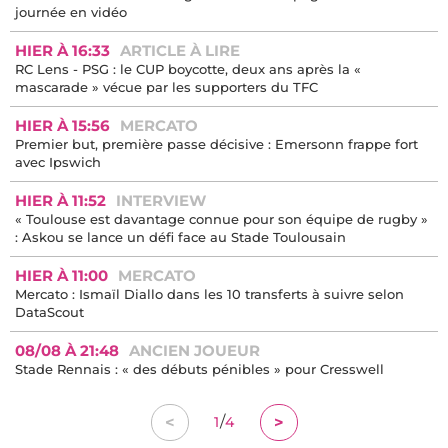
journée en vidéo
HIER À 16:33
ARTICLE À LIRE
RC Lens - PSG : le CUP boycotte, deux ans après la «
mascarade » vécue par les supporters du TFC
HIER À 15:56
MERCATO
Premier but, première passe décisive : Emersonn frappe fort
avec Ipswich
HIER À 11:52
INTERVIEW
« Toulouse est davantage connue pour son équipe de rugby »
: Askou se lance un défi face au Stade Toulousain
HIER À 11:00
MERCATO
Mercato : Ismaïl Diallo dans les 10 transferts à suivre selon
DataScout
08/08 À 21:48
ANCIEN JOUEUR
Stade Rennais : « des débuts pénibles » pour Cresswell
/
<
>
1
4