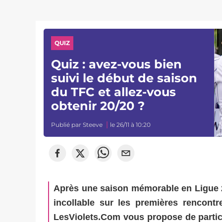
QUIZ
Quiz : avez-vous bien
suivi le début de saison
du TFC et allez-vous
obtenir 20/20 ?
Publié par
Steeve
le 26/11 à 10:20
Après une saison mémorable en Ligue 2,
incollable sur les premières rencont
LesViolets.Com vous propose de partici