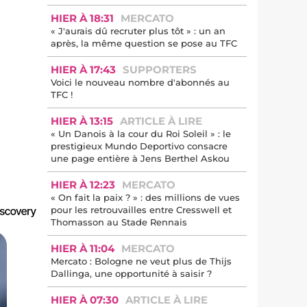
HIER À 18:31
MERCATO
« J'aurais dû recruter plus tôt » : un an
après, la même question se pose au TFC
HIER À 17:43
SUPPORTERS
Voici le nouveau nombre d'abonnés au
TFC !
HIER À 13:15
ARTICLE À LIRE
« Un Danois à la cour du Roi Soleil » : le
prestigieux Mundo Deportivo consacre
une page entière à Jens Berthel Askou
HIER À 12:23
MERCATO
« On fait la paix ? » : des millions de vues
pour les retrouvailles entre Cresswell et
Thomasson au Stade Rennais
HIER À 11:04
MERCATO
Mercato : Bologne ne veut plus de Thijs
Dallinga, une opportunité à saisir ?
HIER À 07:30
ARTICLE À LIRE