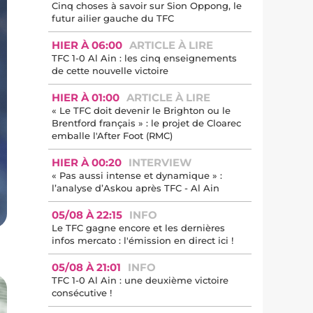
Cinq choses à savoir sur Sion Oppong, le
futur ailier gauche du TFC
HIER À 06:00
ARTICLE À LIRE
TFC 1-0 Al Ain : les cinq enseignements
de cette nouvelle victoire
HIER À 01:00
ARTICLE À LIRE
« Le TFC doit devenir le Brighton ou le
Brentford français » : le projet de Cloarec
emballe l'After Foot (RMC)
HIER À 00:20
INTERVIEW
« Pas aussi intense et dynamique » :
l’analyse d’Askou après TFC - Al Ain
05/08 À 22:15
INFO
Le TFC gagne encore et les dernières
infos mercato : l'émission en direct ici !
05/08 À 21:01
INFO
TFC 1-0 Al Ain : une deuxième victoire
consécutive !