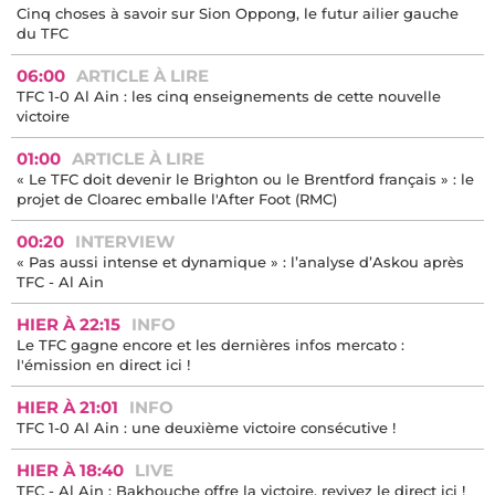
Cinq choses à savoir sur Sion Oppong, le futur ailier gauche
du TFC
06:00
ARTICLE À LIRE
TFC 1-0 Al Ain : les cinq enseignements de cette nouvelle
victoire
01:00
ARTICLE À LIRE
« Le TFC doit devenir le Brighton ou le Brentford français » : le
projet de Cloarec emballe l'After Foot (RMC)
00:20
INTERVIEW
« Pas aussi intense et dynamique » : l’analyse d’Askou après
TFC - Al Ain
HIER À 22:15
INFO
Le TFC gagne encore et les dernières infos mercato :
l'émission en direct ici !
HIER À 21:01
INFO
TFC 1-0 Al Ain : une deuxième victoire consécutive !
HIER À 18:40
LIVE
TFC - Al Ain : Bakhouche offre la victoire, revivez le direct ici !