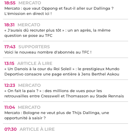
18:55
MERCATO
Mercato : que vaut Oppong et faut-il aller sur Dallinga ?
L'émission en direct ici !
18:31
MERCATO
« J'aurais dû recruter plus tôt » : un an après, la même
question se pose au TFC
17:43
SUPPORTERS
Voici le nouveau nombre d'abonnés au TFC !
13:15
ARTICLE À LIRE
« Un Danois à la cour du Roi Soleil » : le prestigieux Mundo
Deportivo consacre une page entière à Jens Berthel Askou
12:23
MERCATO
« On fait la paix ? » : des millions de vues pour les
retrouvailles entre Cresswell et Thomasson au Stade Rennais
11:04
MERCATO
Mercato : Bologne ne veut plus de Thijs Dallinga, une
opportunité à saisir ?
07:30
ARTICLE À LIRE