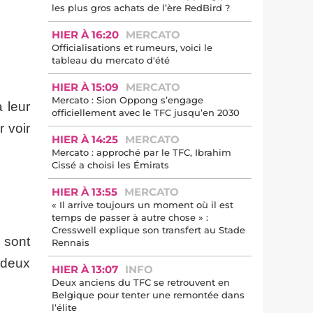
les plus gros achats de l’ère RedBird ?
HIER À 16:20
MERCATO
Officialisations et rumeurs, voici le
tableau du mercato d'été
HIER À 15:09
MERCATO
Mercato : Sion Oppong s’engage
 leur
officiellement avec le TFC jusqu’en 2030
r voir
HIER À 14:25
MERCATO
Mercato : approché par le TFC, Ibrahim
Cissé a choisi les Émirats
HIER À 13:55
MERCATO
« Il arrive toujours un moment où il est
temps de passer à autre chose » :
Cresswell explique son transfert au Stade
 sont
Rennais
 deux
HIER À 13:07
INFO
Deux anciens du TFC se retrouvent en
Belgique pour tenter une remontée dans
l’élite