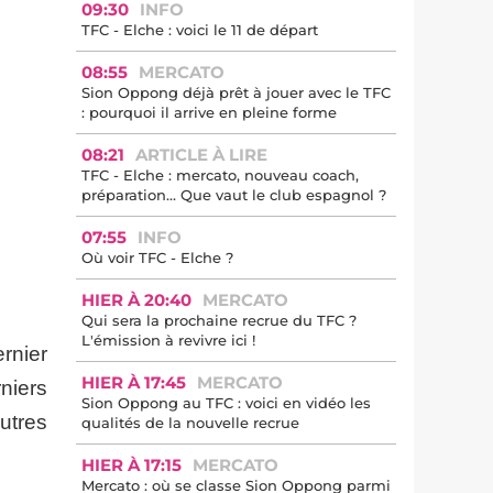
09:30
INFO
TFC - Elche : voici le 11 de départ
08:55
MERCATO
Sion Oppong déjà prêt à jouer avec le TFC
: pourquoi il arrive en pleine forme
08:21
ARTICLE À LIRE
TFC - Elche : mercato, nouveau coach,
préparation… Que vaut le club espagnol ?
07:55
INFO
Où voir TFC - Elche ?
HIER À 20:40
MERCATO
Qui sera la prochaine recrue du TFC ?
L'émission à revivre ici !
rnier
HIER À 17:45
MERCATO
niers
Sion Oppong au TFC : voici en vidéo les
utres
qualités de la nouvelle recrue
HIER À 17:15
MERCATO
Mercato : où se classe Sion Oppong parmi