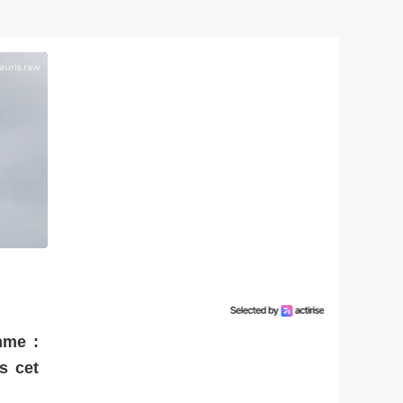
auris.raw
mme :
s cet