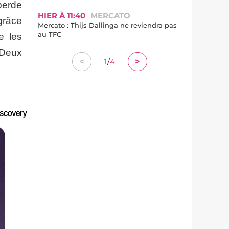
 perde
HIER À 11:40
MERCATO
grâce
Mercato : Thijs Dallinga ne reviendra pas
au TFC
e les
 Deux
/
<
>
1
4