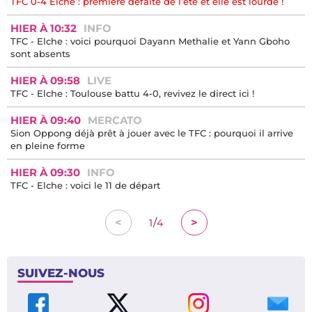
TFC 0-4 Elche : première défaite de l’été et elle est lourde !
HIER À 10:32
INFO
TFC - Elche : voici pourquoi Dayann Methalie et Yann Gboho
sont absents
HIER À 09:58
LIVE
TFC - Elche : Toulouse battu 4-0, revivez le direct ici !
HIER À 09:40
MERCATO
Sion Oppong déjà prêt à jouer avec le TFC : pourquoi il arrive
en pleine forme
HIER À 09:30
INFO
TFC - Elche : voici le 11 de départ
/
<
>
1
4
SUIVEZ-NOUS