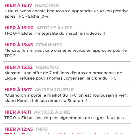
HIER À 16:17
RÉACTION
« Nous avons encore beaucoup à apprendre » : Askou positive
après TFC - Elche (0-4)
HIER À 16:00
ARTICLE À LIRE
TFC 0-4 Elche : l'intégralité du match en vidéo ici !
HIER À 15:45
FÉMININES
Mercato féminines : une onzième recrue en approche pour le
TFC ?
HIER À 15:32
MERCATO
Mercato : une offre de 7 millions d'euros en provenance de
Ligue 1 refusée pour Thomas Jorgensen, la cible du TFC
HIER À 15:17
ANCIEN JOUEUR
"Quand on a porté le maillot du TFC, on est Toulousain à vie"...
Manu Koné a fait son retour au Stadium !
HIER À 14:11
ARTICLE À LIRE
TFC 0-4 Elche : les cinq enseignements de ce gros faux pas
HIER À 12:45
INFO