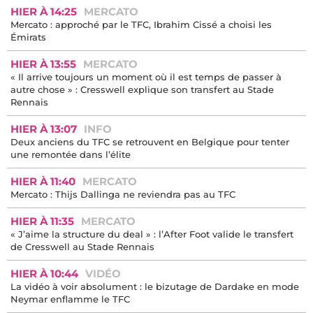
HIER À 14:25
MERCATO
Mercato : approché par le TFC, Ibrahim Cissé a choisi les
Émirats
HIER À 13:55
MERCATO
« Il arrive toujours un moment où il est temps de passer à
autre chose » : Cresswell explique son transfert au Stade
Rennais
HIER À 13:07
INFO
Deux anciens du TFC se retrouvent en Belgique pour tenter
une remontée dans l’élite
HIER À 11:40
MERCATO
Mercato : Thijs Dallinga ne reviendra pas au TFC
HIER À 11:35
MERCATO
« J’aime la structure du deal » : l’After Foot valide le transfert
de Cresswell au Stade Rennais
HIER À 10:44
VIDÉO
La vidéo à voir absolument : le bizutage de Dardake en mode
Neymar enflamme le TFC