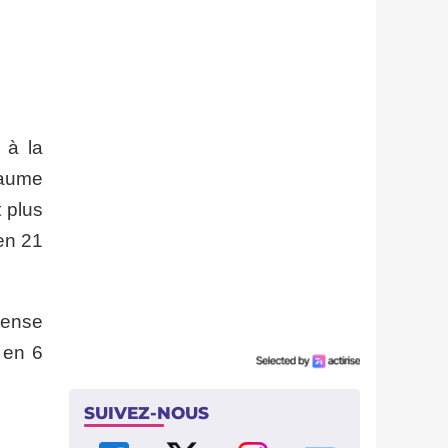
 à la
laume
 plus
en 21
tense
 en 6
SUIVEZ-NOUS