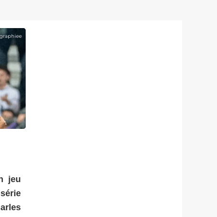
graphiee
n jeu
série
arles