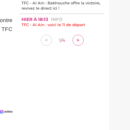
TFC - Al Ain : Bakhouche offre la victoire,
revivez le direct ici !
HIER À 18:13
INFO
contre
TFC - Al Ain : voici le 11 de départ
e TFC
/
<
>
1
4