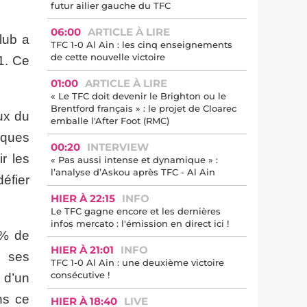
futur ailier gauche du TFC
06:00
ARTICLE À LIRE
lub a
TFC 1-0 Al Ain : les cinq enseignements
de cette nouvelle victoire
1. Ce
01:00
ARTICLE À LIRE
« Le TFC doit devenir le Brighton ou le
Brentford français » : le projet de Cloarec
ux du
emballe l'After Foot (RMC)
iques
00:20
INTERVIEW
r les
« Pas aussi intense et dynamique » :
l’analyse d’Askou après TFC - Al Ain
éfier
HIER À 22:15
INFO
Le TFC gagne encore et les dernières
infos mercato : l'émission en direct ici !
 % de
HIER À 21:01
INFO
r ses
TFC 1-0 Al Ain : une deuxième victoire
consécutive !
 d’un
ns ce
HIER À 18:40
LIVE