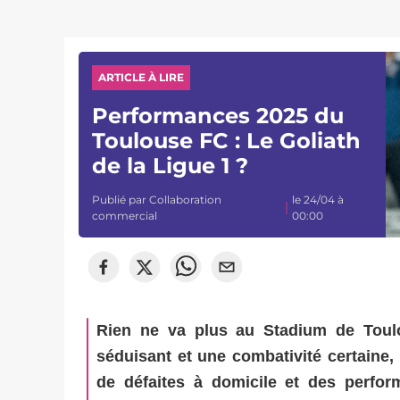
ARTICLE À LIRE
Performances 2025 du
Toulouse FC : Le Goliath
de la Ligue 1 ?
Publié par
Collaboration
le 24/04 à
commercial
00:00
Rien ne va plus au Stadium de Toulo
séduisant et une combativité certaine,
de défaites à domicile et des perform