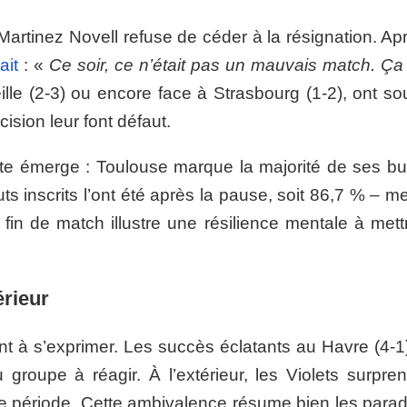
artinez Novell refuse de céder à la résignation. Apr
ait
: «
Ce soir, ce n’était pas un mauvais match. Ça 
ille (2-3) ou encore face à Strasbourg (1-2), ont so
ision leur font défaut.
 émerge : Toulouse marque la majorité de ses bu
 inscrits l’ont été après la pause, soit 86,7 % – me
in de match illustre une résilience mentale à mett
érieur
nt à s’exprimer. Les succès éclatants au Havre (4-1)
groupe à réagir. À l’extérieur, les Violets surpren
e période. Cette ambivalence résume bien les para