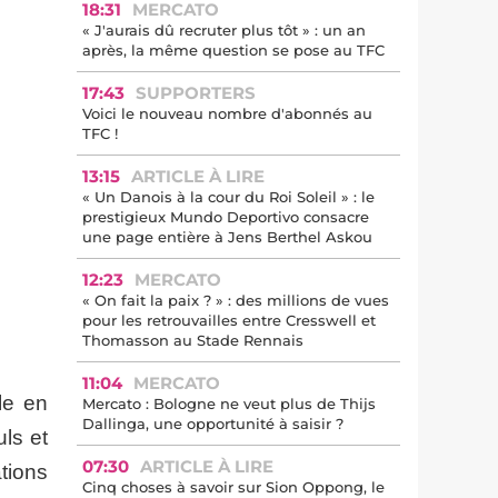
18:31
MERCATO
« J'aurais dû recruter plus tôt » : un an
après, la même question se pose au TFC
17:43
SUPPORTERS
Voici le nouveau nombre d'abonnés au
TFC !
13:15
ARTICLE À LIRE
« Un Danois à la cour du Roi Soleil » : le
prestigieux Mundo Deportivo consacre
une page entière à Jens Berthel Askou
12:23
MERCATO
« On fait la paix ? » : des millions de vues
pour les retrouvailles entre Cresswell et
Thomasson au Stade Rennais
11:04
MERCATO
le en
Mercato : Bologne ne veut plus de Thijs
Dallinga, une opportunité à saisir ?
ls et
07:30
ARTICLE À LIRE
tions
Cinq choses à savoir sur Sion Oppong, le