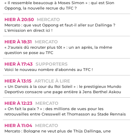
« Il ressemble beaucoup à Moses Simon » : qui est Sion
Oppong, la nouvelle recrue du TFC ?
HIER À 20:50
MERCATO
Mercato : que vaut Oppong et faut-il aller sur Dallinga ?
L'émission en direct ici !
HIER À 18:31
MERCATO
« J'aurais dû recruter plus tôt » : un an après, la même
question se pose au TFC
HIER À 17:43
SUPPORTERS
Voici le nouveau nombre d'abonnés au TFC !
HIER À 13:15
ARTICLE À LIRE
« Un Danois à la cour du Roi Soleil » : le prestigieux Mundo
Deportivo consacre une page entière à Jens Berthel Askou
HIER À 12:23
MERCATO
« On fait la paix ? » : des millions de vues pour les
retrouvailles entre Cresswell et Thomasson au Stade Rennais
HIER À 11:04
MERCATO
Mercato : Bologne ne veut plus de Thijs Dallinga, une