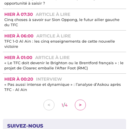
opportunité à saisir ?
HIER À 07:30
ARTICLE À LIRE
Cinq choses à savoir sur Sion Oppong, le futur ailier gauche
du TFC
HIER À 06:00
ARTICLE À LIRE
TFC 1-0 Al Ain : les cinq enseignements de cette nouvelle
victoire
HIER À 01:00
ARTICLE À LIRE
« Le TFC doit devenir le Brighton ou le Brentford français » : le
projet de Cloarec emballe l'After Foot (RMC)
HIER À 00:20
INTERVIEW
« Pas aussi intense et dynamique » : l’analyse d’Askou après
TFC - Al Ain
/
<
>
1
4
SUIVEZ-NOUS