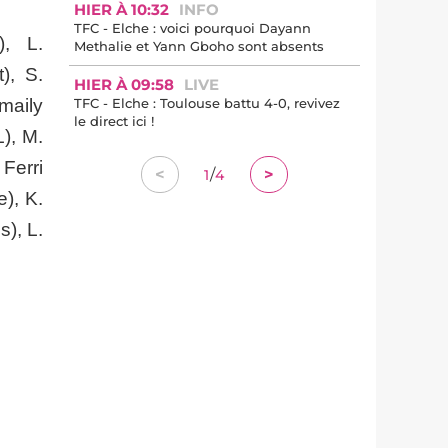
HIER À 10:32
INFO
TFC - Elche : voici pourquoi Dayann
), L.
Methalie et Yann Gboho sont absents
), S.
HIER À 09:58
LIVE
maily
TFC - Elche : Toulouse battu 4-0, revivez
le direct ici !
L), M.
Ferri
/
<
>
1
4
), K.
), L.