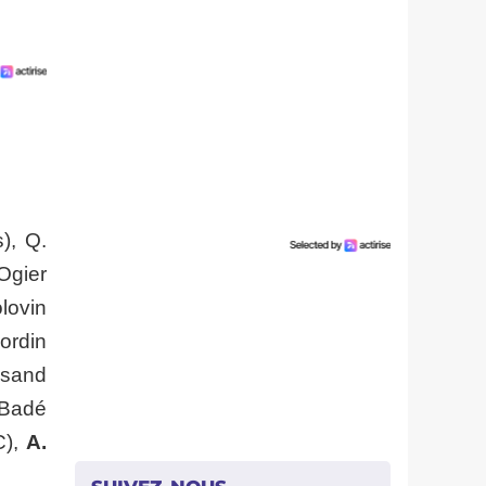
), Q.
Ogier
lovin
ordin
essand
 Badé
C),
A.