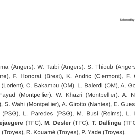
ama (Angers), W. Taïbi (Angers), S. Thioub (Angers
e), F. Honorat (Brest), K. Andric (Clermont), F. 
u (Lorient), C. Bakambu (OM), L. Balerdi (OM), A. Go
ayad (Montpellier), W. Khazri (Montpellier), A. N
r), S. Wahi (Montpellier), A. Girotto (Nantes), E. Gu
mi (PSG), L. Paredes (PSG), M. Busi (Reims), L.
ejaegere
(TFC),
M. Desler
(TFC),
T. Dallinga
(TF
 (Troyes), R. Kouamé (Troyes), P. Yade (Troyes).