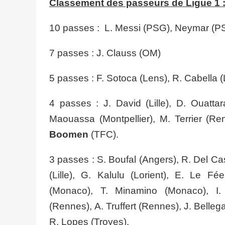
Classement des passeurs de Ligue 1 
10 passes :
L. Messi (PSG),
Neymar (P
7 passes :
J. Clauss (OM)
5 passes : F. Sotoca (Lens),
R. Cabella (L
4 passes : J. David (Lille),
D. Ouattara
Maouassa (Montpellier),
M. Terrier (R
Boomen
(TFC).
3 passes : S. Boufal (Angers), R. Del Cas
(Lille),
G. Kalulu (Lorient),
E. Le Fée 
(Monaco),
T. Minamino (Monaco), I. 
(Rennes), A. Truffert (Rennes), J. Belleg
R. Lopes (Troyes).