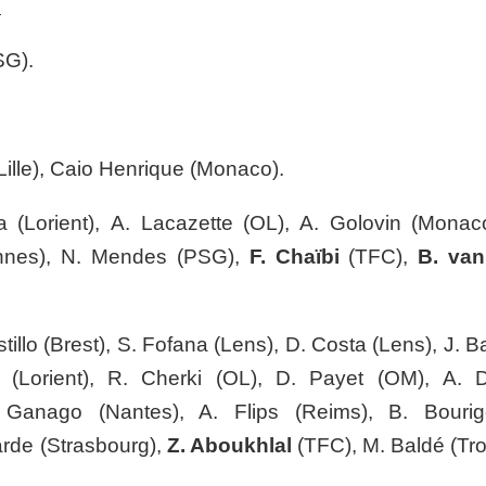
:
SG)
.
ille)
,
Caio Henrique (Monaco).
 (Lorient)
,
A. Lacazette (OL), A. Golovin (Monac
ennes), N. Mendes (PSG),
F. Chaïbi
(TFC),
B. va
tillo (Brest), S. Fofana (Lens),
D. Costa (Lens),
J. 
(Lorient),
R. Cherki (OL),
D. Payet (OM),
A. D
Ganago (Nantes), A. Flips (Reims), B. Bouri
arde (Strasbourg),
Z. Aboukhlal
(TFC), M. Baldé (Tro