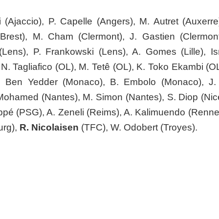
i (Ajaccio), P. Capelle (Angers), M. Autret (Auxerre
Brest), M. Cham (Clermont), J. Gastien (Clermont
Lens), P. Frankowski (Lens), A. Gomes (Lille), Is
, N. Tagliafico (OL), M. Tetê (OL), K. Toko Ekambi (O
. Ben Yedder (Monaco), B. Embolo (Monaco), J. 
. Mohamed (Nantes), M. Simon (Nantes), S. Diop (Nice
ppé (PSG), A. Zeneli (Reims), A. Kalimuendo (Rennes
urg),
R. Nicolaisen
(TFC), W. Odobert (Troyes).