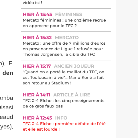
vidéo ici !
HIER À 15:45
FÉMININES
Mercato féminines : une onzième recrue
en approche pour le TFC ?
HIER À 15:32
MERCATO
Mercato : une offre de 7 millions d'euros
en provenance de Ligue 1 refusée pour
Thomas Jorgensen, la cible du TFC
o),
F.
HIER À 15:17
ANCIEN JOUEUR
"Quand on a porté le maillot du TFC, on
n den
est Toulousain à vie"... Manu Koné a fait
son retour au Stadium !
HIER À 14:11
ARTICLE À LIRE
Bamba
TFC 0-4 Elche : les cinq enseignements
de ce gros faux pas
isasi
geaud
HIER À 12:45
INFO
TFC 0-4 Elche : première défaite de l’été
yes),
et elle est lourde !