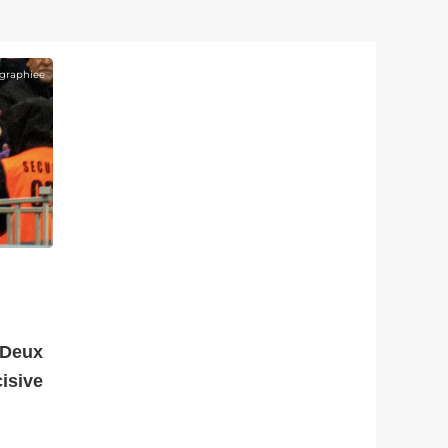
graphiee
 Deux
isive