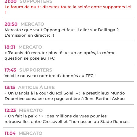
21:00
SUPPORTERS
Le forum de nuit : discutez toute la soirée entre supporters ici
!
20:50
MERCATO
Mercato : que vaut Oppong et faut-il aller sur Dallinga ?
L'émission en direct ici !
18:31
MERCATO
« J'aurais dû recruter plus tôt » : un an après, la même
question se pose au TFC
17:43
SUPPORTERS
Voici le nouveau nombre d'abonnés au TFC !
13:15
ARTICLE À LIRE
« Un Danois à la cour du Roi Soleil » : le prestigieux Mundo
Deportivo consacre une page entière à Jens Berthel Askou
12:23
MERCATO
« On fait la paix ? » : des millions de vues pour les
retrouvailles entre Cresswell et Thomasson au Stade Rennais
11:04
MERCATO