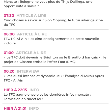
Mercato : Bologne ne veut plus de Thijs Dallinga, une
opportunité à saisir ?
07:30
ARTICLE À LIRE
Cinq choses à savoir sur Sion Oppong, le futur ailier gauche
du TFC
06:00
ARTICLE À LIRE
TFC 1-0 Al Ain : les cinq enseignements de cette nouvelle
victoire
01:00
ARTICLE À LIRE
« Le TFC doit devenir le Brighton ou le Brentford français » : le
projet de Cloarec emballe l'After Foot (RMC)
00:20
INTERVIEW
« Pas aussi intense et dynamique » : l’analyse d’Askou après
TFC - Al Ain
HIER À 22:15
INFO
Le TFC gagne encore et les dernières infos mercato :
l'émission en direct ici !
HIER À 21:01
INFO