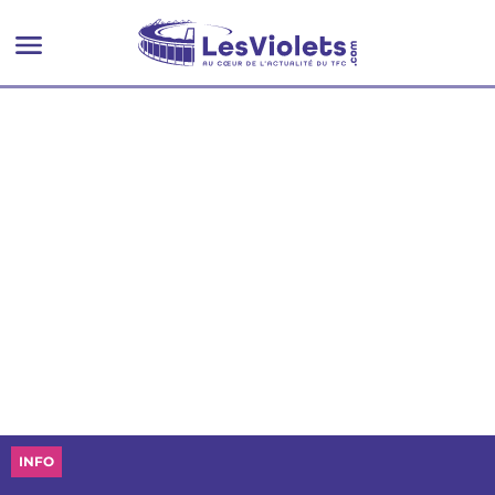
Téji Savanier ?
INFO