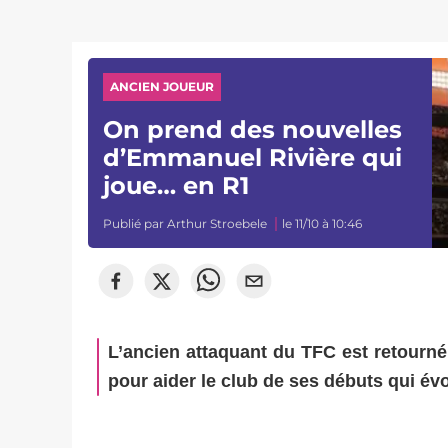
ANCIEN JOUEUR
On prend des nouvelles
d’Emmanuel Rivière qui
joue… en R1
Publié par
Arthur Stroebele
le 11/10 à 10:46
L’ancien attaquant du TFC est retourné 
pour aider le club de ses débuts qui év