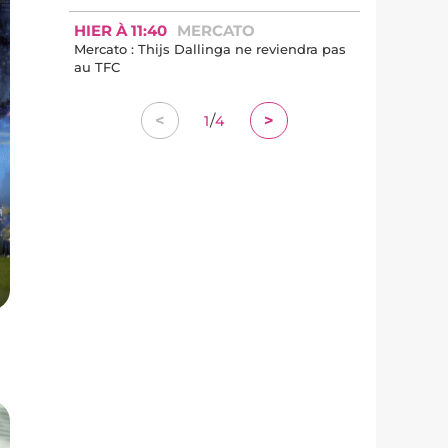
HIER À 11:40
MERCATO
Mercato : Thijs Dallinga ne reviendra pas
au TFC
/
<
>
1
4