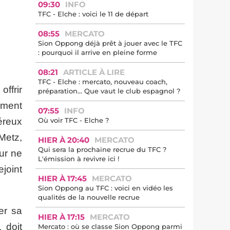
09:30
INFO
TFC - Elche : voici le 11 de départ
08:55
MERCATO
Sion Oppong déjà prêt à jouer avec le TFC
: pourquoi il arrive en pleine forme
08:21
ARTICLE À LIRE
TFC - Elche : mercato, nouveau coach,
offrir
préparation… Que vaut le club espagnol ?
ement
07:55
INFO
éreux
Où voir TFC - Elche ?
Metz,
HIER À 20:40
MERCATO
Qui sera la prochaine recrue du TFC ?
eur ne
L'émission à revivre ici !
ejoint
HIER À 17:45
MERCATO
Sion Oppong au TFC : voici en vidéo les
qualités de la nouvelle recrue
er sa
HIER À 17:15
MERCATO
 doit
Mercato : où se classe Sion Oppong parmi