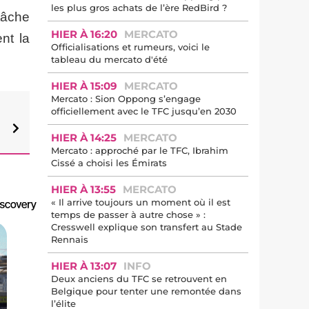
les plus gros achats de l’ère RedBird ?
tâche
HIER À 16:20
MERCATO
nt la
Officialisations et rumeurs, voici le
tableau du mercato d'été
HIER À 15:09
MERCATO
Mercato : Sion Oppong s’engage
officiellement avec le TFC jusqu’en 2030
HIER À 14:25
MERCATO
Mercato : approché par le TFC, Ibrahim
Cissé a choisi les Émirats
HIER À 13:55
MERCATO
« Il arrive toujours un moment où il est
temps de passer à autre chose » :
Cresswell explique son transfert au Stade
Rennais
HIER À 13:07
INFO
Deux anciens du TFC se retrouvent en
Belgique pour tenter une remontée dans
l’élite