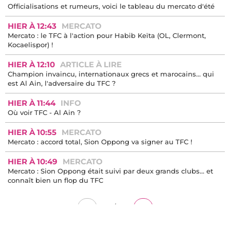
Officialisations et rumeurs, voici le tableau du mercato d'été
HIER À 12:43
MERCATO
Mercato : le TFC à l'action pour Habib Keïta (OL, Clermont,
Kocaelispor) !
HIER À 12:10
ARTICLE À LIRE
Champion invaincu, internationaux grecs et marocains… qui
est Al Ain, l'adversaire du TFC ?
HIER À 11:44
INFO
Où voir TFC - Al Ain ?
HIER À 10:55
MERCATO
Mercato : accord total, Sion Oppong va signer au TFC !
HIER À 10:49
MERCATO
Mercato : Sion Oppong était suivi par deux grands clubs... et
connaît bien un flop du TFC
/
<
>
1
4