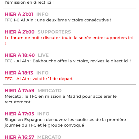
l'émission en direct ici !
HIER À 21:01
INFO
TFC 1-0 Al Ain : une deuxième victoire consécutive !
HIER À 21:00
SUPPORTERS
Le forum de nuit : discutez toute la soirée entre supporters ici
!
HIER À 18:40
LIVE
TFC - Al Ain : Bakhouche offre la victoire, revivez le direct ici !
HIER À 18:13
INFO
TFC - Al Ain : voici le 11 de départ
HIER À 17:49
MERCATO
Mercato : le TFC en mission à Madrid pour accélérer le
recrutement
HIER À 17:05
INFO
Stage en Espagne : découvrez les coulisses de la première
journée du TFC et le groupe convoqué
HIER À 16:57
MERCATO