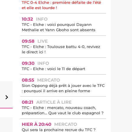
TFC 0-4 Elche : première défaite de l’été
et elle est lourde !
10:32
INFO
TFC - Elche : voici pourquoi Dayann
Methalie et Yann Gboho sont absents
09:58
LIVE
TFC - Elche : Toulouse battu 4-0, revivez
le direct ici !
09:30
INFO
TFC - Elche : voici le 11 de départ
08:55
MERCATO
Sion Oppong déjà prêt à jouer avec le TFC
: pourquoi il arrive en pleine forme
08:21
ARTICLE À LIRE
TFC - Elche : mercato, nouveau coach,
préparation… Que vaut le club espagnol ?
HIER À 20:40
MERCATO
Qui sera la prochaine recrue du TFC ?