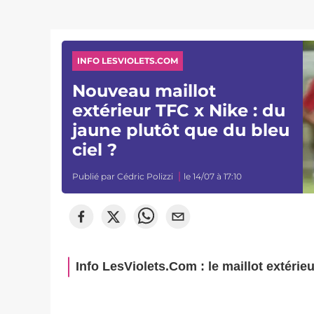
INFO LESVIOLETS.COM
Nouveau maillot
extérieur TFC x Nike : du
jaune plutôt que du bleu
ciel ?
Publié par
Cédric Polizzi
le 14/07 à 17:10
Info LesViolets.Com : le maillot extérieu