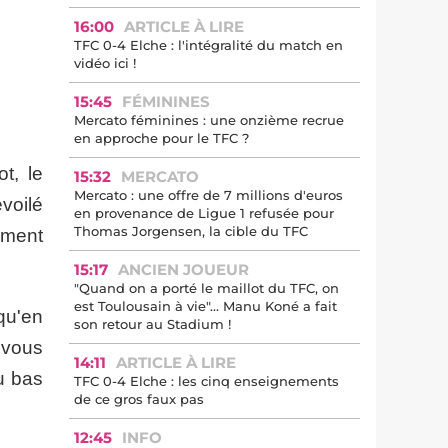
16:00
ARTICLE À LIRE
TFC 0-4 Elche : l'intégralité du match en
vidéo ici !
15:45
FÉMININES
Mercato féminines : une onzième recrue
en approche pour le TFC ?
t, le
15:32
MERCATO
Mercato : une offre de 7 millions d'euros
voilé
en provenance de Ligue 1 refusée pour
Thomas Jorgensen, la cible du TFC
emment
15:17
ANCIEN JOUEUR
"Quand on a porté le maillot du TFC, on
est Toulousain à vie"... Manu Koné a fait
 qu'en
son retour au Stadium !
 vous
14:11
ARTICLE À LIRE
u bas
TFC 0-4 Elche : les cinq enseignements
de ce gros faux pas
12:45
INFO