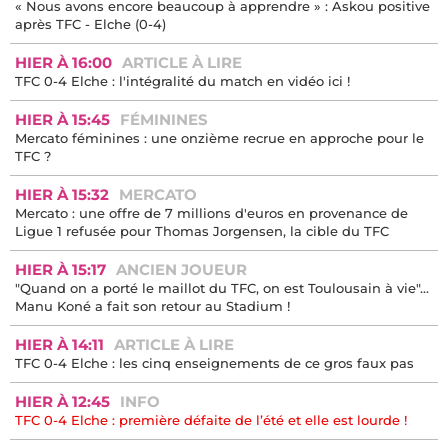
« Nous avons encore beaucoup à apprendre » : Askou positive
après TFC - Elche (0-4)
HIER À 16:00
ARTICLE À LIRE
TFC 0-4 Elche : l'intégralité du match en vidéo ici !
HIER À 15:45
FÉMININES
Mercato féminines : une onzième recrue en approche pour le
TFC ?
HIER À 15:32
MERCATO
Mercato : une offre de 7 millions d'euros en provenance de
Ligue 1 refusée pour Thomas Jorgensen, la cible du TFC
HIER À 15:17
ANCIEN JOUEUR
"Quand on a porté le maillot du TFC, on est Toulousain à vie"...
Manu Koné a fait son retour au Stadium !
HIER À 14:11
ARTICLE À LIRE
TFC 0-4 Elche : les cinq enseignements de ce gros faux pas
HIER À 12:45
INFO
TFC 0-4 Elche : première défaite de l’été et elle est lourde !