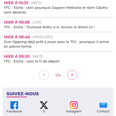
HIER À 10:32
INFO
TFC - Elche : voici pourquoi Dayann Methalie et Yann Gboho
sont absents
HIER À 09:58
LIVE
TFC - Elche : Toulouse battu 4-0, revivez le direct ici !
HIER À 09:40
MERCATO
Sion Oppong déjà prêt à jouer avec le TFC : pourquoi il arrive
en pleine forme
HIER À 09:30
INFO
TFC - Elche : voici le 11 de départ
/
<
>
1
4
SUIVEZ-NOUS
Facebook
X
Instagram
Contact