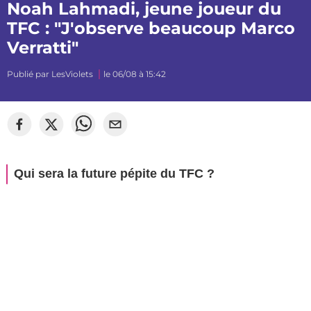
Noah Lahmadi, jeune joueur du
TFC : "J'observe beaucoup Marco
Verratti"
Publié par
LesViolets
le 06/08 à 15:42
Qui sera la future pépite du TFC ?