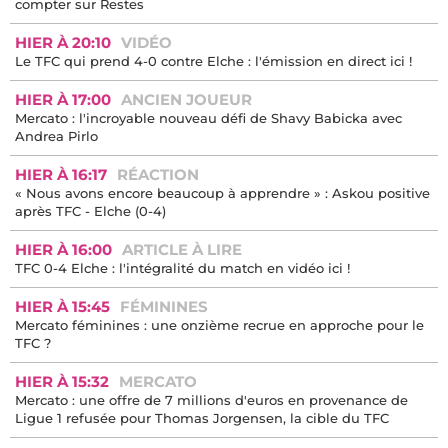
compter sur Restes
HIER À 20:10
VIDÉO
Le TFC qui prend 4-0 contre Elche : l'émission en direct ici !
HIER À 17:00
ANCIEN JOUEUR
Mercato : l'incroyable nouveau défi de Shavy Babicka avec
Andrea Pirlo
HIER À 16:17
RÉACTION
« Nous avons encore beaucoup à apprendre » : Askou positive
après TFC - Elche (0-4)
HIER À 16:00
ARTICLE À LIRE
TFC 0-4 Elche : l'intégralité du match en vidéo ici !
HIER À 15:45
FÉMININES
Mercato féminines : une onzième recrue en approche pour le
TFC ?
HIER À 15:32
MERCATO
Mercato : une offre de 7 millions d'euros en provenance de
Ligue 1 refusée pour Thomas Jorgensen, la cible du TFC