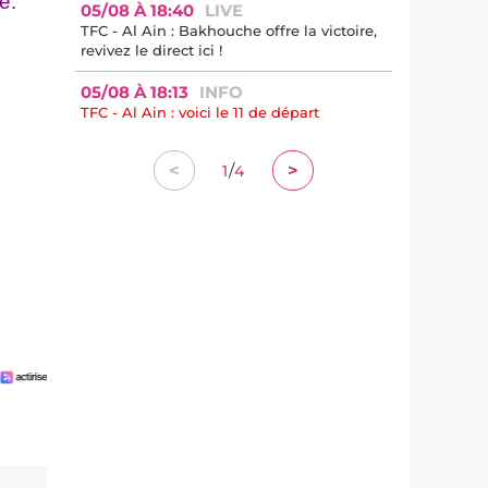
e.
05/08 À 18:40
LIVE
TFC - Al Ain : Bakhouche offre la victoire,
revivez le direct ici !
05/08 À 18:13
INFO
TFC - Al Ain : voici le 11 de départ
/
<
>
1
4