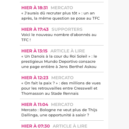
HIER À 18:31
MERCATO
« J'aurais dû recruter plus tôt » : un an
après, la même question se pose au TFC
HIER À 17:43
SUPPORTERS
Voici le nouveau nombre d'abonnés au
TFC !
HIER À 13:15
ARTICLE À LIRE
« Un Danois à la cour du Roi Soleil » : le
prestigieux Mundo Deportivo consacre
une page entière à Jens Berthel Askou
HIER À 12:23
MERCATO
« On fait la paix ? » : des millions de vues
pour les retrouvailles entre Cresswell et
Thomasson au Stade Rennais
HIER À 11:04
MERCATO
Mercato : Bologne ne veut plus de Thijs
Dallinga, une opportunité à saisir ?
HIER À 07:30
ARTICLE À LIRE