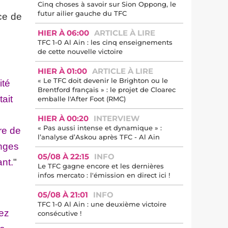
Cinq choses à savoir sur Sion Oppong, le
futur ailier gauche du TFC
ce de
HIER À 06:00
ARTICLE À LIRE
TFC 1-0 Al Ain : les cinq enseignements
de cette nouvelle victoire
HIER À 01:00
ARTICLE À LIRE
« Le TFC doit devenir le Brighton ou le
ité
Brentford français » : le projet de Cloarec
tait
emballe l'After Foot (RMC)
HIER À 00:20
INTERVIEW
« Pas aussi intense et dynamique » :
dre de
l’analyse d’Askou après TFC - Al Ain
anges
05/08 À 22:15
INFO
ant.
"
Le TFC gagne encore et les dernières
infos mercato : l'émission en direct ici !
05/08 À 21:01
INFO
TFC 1-0 Al Ain : une deuxième victoire
dez
consécutive !