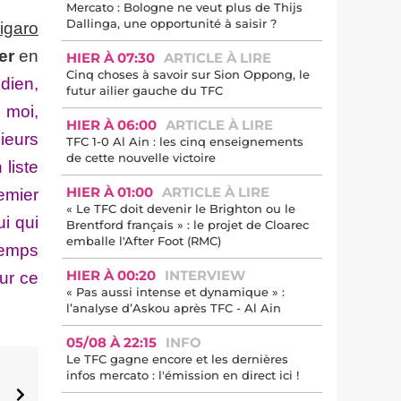
Mercato : Bologne ne veut plus de Thijs
Dallinga, une opportunité à saisir ?
igaro
er
en
HIER À 07:30
ARTICLE À LIRE
Cinq choses à savoir sur Sion Oppong, le
dien,
futur ailier gauche du TFC
 moi,
HIER À 06:00
ARTICLE À LIRE
ieurs
TFC 1-0 Al Ain : les cinq enseignements
de cette nouvelle victoire
 liste
HIER À 01:00
ARTICLE À LIRE
remier
« Le TFC doit devenir le Brighton ou le
ui qui
Brentford français » : le projet de Cloarec
emballe l'After Foot (RMC)
 temps
HIER À 00:20
INTERVIEW
our ce
« Pas aussi intense et dynamique » :
l’analyse d’Askou après TFC - Al Ain
05/08 À 22:15
INFO
Le TFC gagne encore et les dernières
infos mercato : l'émission en direct ici !