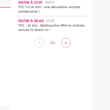
05/08 À 21:01
INFO
TFC 1-0 Al Ain : une deuxième victoire
consécutive !
05/08 À 18:40
LIVE
TFC - Al Ain : Bakhouche offre la victoire,
revivez le direct ici !
/
<
>
1
4