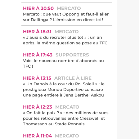
HIER À 20:50
MERCATO
Mercato : que vaut Oppong et faut-il aller
sur Dallinga ? L'émission en direct ici !
HIER À 18:31
MERCATO
« J'aurais dû recruter plus tôt » : un an
après, la même question se pose au TFC
HIER À 17:43
SUPPORTERS
Voici le nouveau nombre d'abonnés au
TFC !
HIER À 13:15
ARTICLE À LIRE
« Un Danois à la cour du Roi Soleil » : le
prestigieux Mundo Deportivo consacre
une page entière à Jens Berthel Askou
HIER À 12:23
MERCATO
« On fait la paix ? » : des millions de vues
pour les retrouvailles entre Cresswell et
Thomasson au Stade Rennais
HIER À 11:04
MERCATO