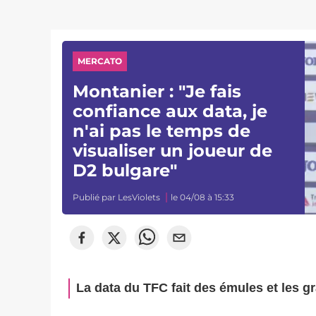
MERCATO
Montanier : "Je fais
confiance aux data, je
n'ai pas le temps de
visualiser un joueur de
D2 bulgare"
Publié par
LesViolets
le 04/08 à 15:33
La data du TFC fait des émules et les g