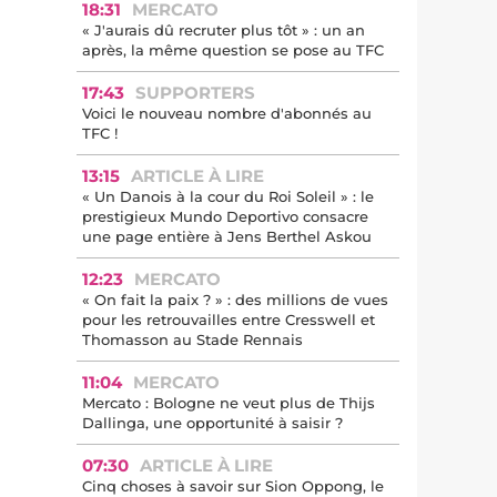
18:31
MERCATO
« J'aurais dû recruter plus tôt » : un an
après, la même question se pose au TFC
17:43
SUPPORTERS
Voici le nouveau nombre d'abonnés au
TFC !
13:15
ARTICLE À LIRE
« Un Danois à la cour du Roi Soleil » : le
prestigieux Mundo Deportivo consacre
une page entière à Jens Berthel Askou
12:23
MERCATO
« On fait la paix ? » : des millions de vues
pour les retrouvailles entre Cresswell et
Thomasson au Stade Rennais
11:04
MERCATO
Mercato : Bologne ne veut plus de Thijs
Dallinga, une opportunité à saisir ?
07:30
ARTICLE À LIRE
Cinq choses à savoir sur Sion Oppong, le