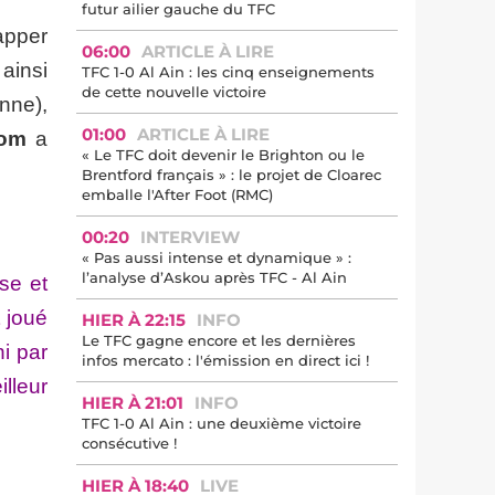
futur ailier gauche du TFC
apper
06:00
ARTICLE À LIRE
ainsi
TFC 1-0 Al Ain : les cinq enseignements
de cette nouvelle victoire
nne),
01:00
ARTICLE À LIRE
Com
a
« Le TFC doit devenir le Brighton ou le
Brentford français » : le projet de Cloarec
emballe l'After Foot (RMC)
00:20
INTERVIEW
« Pas aussi intense et dynamique » :
l’analyse d’Askou après TFC - Al Ain
se et
 joué
HIER À 22:15
INFO
Le TFC gagne encore et les dernières
i par
infos mercato : l'émission en direct ici !
illeur
HIER À 21:01
INFO
TFC 1-0 Al Ain : une deuxième victoire
consécutive !
HIER À 18:40
LIVE