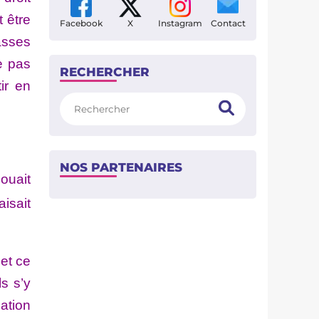
 être
Facebook
X
Instagram
Contact
asses
e pas
RECHERCHER
ir en
Rechercher
NOS PARTENAIRES
jouait
aisait
 et ce
s s’y
ation