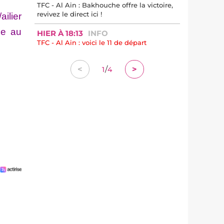
TFC - Al Ain : Bakhouche offre la victoire,
revivez le direct ici !
ailier
he au
HIER À 18:13
INFO
TFC - Al Ain : voici le 11 de départ
/
<
>
1
4