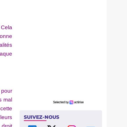
 Cela
 bonne
lités
haque
t pour
s mal
cette
lleurs
SUIVEZ-NOUS
 droit