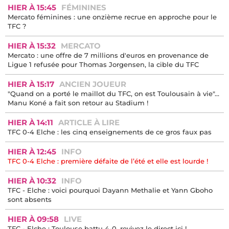
HIER À 15:45
FÉMININES
Mercato féminines : une onzième recrue en approche pour le
TFC ?
HIER À 15:32
MERCATO
Mercato : une offre de 7 millions d'euros en provenance de
Ligue 1 refusée pour Thomas Jorgensen, la cible du TFC
HIER À 15:17
ANCIEN JOUEUR
"Quand on a porté le maillot du TFC, on est Toulousain à vie"...
Manu Koné a fait son retour au Stadium !
HIER À 14:11
ARTICLE À LIRE
TFC 0-4 Elche : les cinq enseignements de ce gros faux pas
HIER À 12:45
INFO
TFC 0-4 Elche : première défaite de l’été et elle est lourde !
HIER À 10:32
INFO
TFC - Elche : voici pourquoi Dayann Methalie et Yann Gboho
sont absents
HIER À 09:58
LIVE
TFC - Elche : Toulouse battu 4-0, revivez le direct ici !