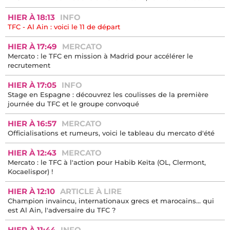
HIER À 18:13
INFO
TFC - Al Ain : voici le 11 de départ
HIER À 17:49
MERCATO
Mercato : le TFC en mission à Madrid pour accélérer le
recrutement
HIER À 17:05
INFO
Stage en Espagne : découvrez les coulisses de la première
journée du TFC et le groupe convoqué
HIER À 16:57
MERCATO
Officialisations et rumeurs, voici le tableau du mercato d'été
HIER À 12:43
MERCATO
Mercato : le TFC à l'action pour Habib Keïta (OL, Clermont,
Kocaelispor) !
HIER À 12:10
ARTICLE À LIRE
Champion invaincu, internationaux grecs et marocains… qui
est Al Ain, l'adversaire du TFC ?
HIER À 11:44
INFO