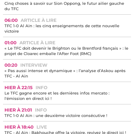
Cinq choses à savoir sur Sion Oppong, le futur ailier gauche
du TFC
06:00
ARTICLE À LIRE
TFC 1-0 Al Ain : les cinq enseignements de cette nouvelle
victoire
01:00
ARTICLE À LIRE
« Le TFC doit devenir le Brighton ou le Brentford français » : le
projet de Cloarec emballe l'After Foot (RMC)
00:20
INTERVIEW
« Pas aussi intense et dynamique » : l’analyse d’Askou après
TFC - Al Ain
HIER À 22:15
INFO
Le TFC gagne encore et les dernières infos mercato :
l'émission en direct ici !
HIER À 21:01
INFO
TFC 1-0 Al Ain : une deuxième victoire consécutive !
HIER À 18:40
LIVE
TFC - Al Ain : Bakhouche offre la victoire, revivez le direct ici !