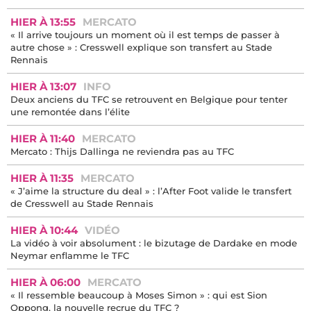
HIER À 13:55
MERCATO
« Il arrive toujours un moment où il est temps de passer à
autre chose » : Cresswell explique son transfert au Stade
Rennais
HIER À 13:07
INFO
Deux anciens du TFC se retrouvent en Belgique pour tenter
une remontée dans l’élite
HIER À 11:40
MERCATO
Mercato : Thijs Dallinga ne reviendra pas au TFC
HIER À 11:35
MERCATO
« J’aime la structure du deal » : l’After Foot valide le transfert
de Cresswell au Stade Rennais
HIER À 10:44
VIDÉO
La vidéo à voir absolument : le bizutage de Dardake en mode
Neymar enflamme le TFC
HIER À 06:00
MERCATO
« Il ressemble beaucoup à Moses Simon » : qui est Sion
Oppong, la nouvelle recrue du TFC ?