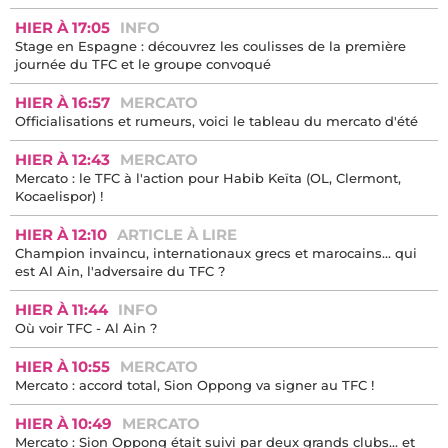
HIER À 17:05
INFO
Stage en Espagne : découvrez les coulisses de la première
journée du TFC et le groupe convoqué
HIER À 16:57
MERCATO
Officialisations et rumeurs, voici le tableau du mercato d'été
HIER À 12:43
MERCATO
Mercato : le TFC à l'action pour Habib Keïta (OL, Clermont,
Kocaelispor) !
HIER À 12:10
ARTICLE À LIRE
Champion invaincu, internationaux grecs et marocains… qui
est Al Ain, l'adversaire du TFC ?
HIER À 11:44
INFO
Où voir TFC - Al Ain ?
HIER À 10:55
MERCATO
Mercato : accord total, Sion Oppong va signer au TFC !
HIER À 10:49
MERCATO
Mercato : Sion Oppong était suivi par deux grands clubs... et