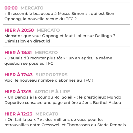
06:00
MERCATO
« Il ressemble beaucoup à Moses Simon » : qui est Sion
Oppong, la nouvelle recrue du TFC ?
HIER À 20:50
MERCATO
Mercato : que vaut Oppong et faut-il aller sur Dallinga ?
L'émission en direct ici !
HIER À 18:31
MERCATO
« J'aurais dû recruter plus tôt » : un an après, la même
question se pose au TFC
HIER À 17:43
SUPPORTERS
Voici le nouveau nombre d'abonnés au TFC !
HIER À 13:15
ARTICLE À LIRE
« Un Danois à la cour du Roi Soleil » : le prestigieux Mundo
Deportivo consacre une page entière à Jens Berthel Askou
HIER À 12:23
MERCATO
« On fait la paix ? » : des millions de vues pour les
retrouvailles entre Cresswell et Thomasson au Stade Rennais