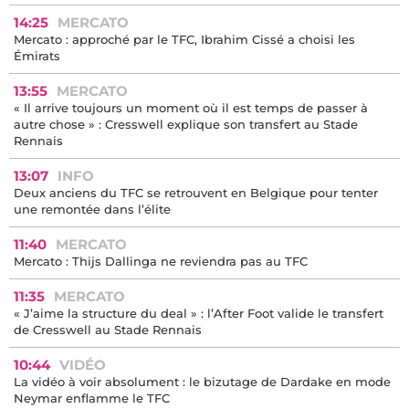
14:25
MERCATO
Mercato : approché par le TFC, Ibrahim Cissé a choisi les
Émirats
13:55
MERCATO
« Il arrive toujours un moment où il est temps de passer à
autre chose » : Cresswell explique son transfert au Stade
Rennais
13:07
INFO
Deux anciens du TFC se retrouvent en Belgique pour tenter
une remontée dans l’élite
11:40
MERCATO
Mercato : Thijs Dallinga ne reviendra pas au TFC
11:35
MERCATO
« J’aime la structure du deal » : l’After Foot valide le transfert
de Cresswell au Stade Rennais
10:44
VIDÉO
La vidéo à voir absolument : le bizutage de Dardake en mode
Neymar enflamme le TFC