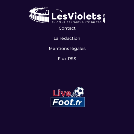
HIER À 16:20
MERCATO
Officialisations et rumeurs, voici le tableau du mercato d'été
HIER À 15:09
MERCATO
Mercato : Sion Oppong s’engage officiellement avec le TFC
jusqu’en 2030
HIER À 14:25
MERCATO
Mercato : approché par le TFC, Ibrahim Cissé a choisi les
Émirats
HIER À 13:55
MERCATO
« Il arrive toujours un moment où il est temps de passer à
autre chose » : Cresswell explique son transfert au Stade
Rennais
/
<
>
1
4
SUIVEZ-NOUS