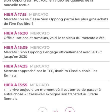
DERNIERS ARTICLES
14:11
ARTICLE À LIRE
TFC 0-4 Elche : les cinq enseignements de ce gros faux pas
12:45
INFO
TFC 0-4 Elche : première défaite de l’été et elle est lourde !
10:32
INFO
TFC - Elche : voici pourquoi Dayann Methalie et Yann Gboho
sont absents
09:58
LIVE
TFC - Elche : Toulouse battu 4-0, revivez le direct ici !