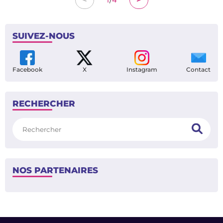
09:30
INFO
TFC - Elche : voici le 11 de départ
08:55
MERCATO
Sion Oppong déjà prêt à jouer avec le TFC : pourquoi il arrive
en pleine forme
08:21
ARTICLE À LIRE
TFC - Elche : mercato, nouveau coach, préparation… Que vaut
le club espagnol ?
07:55
INFO
Où voir TFC - Elche ?
HIER À 20:40
MERCATO
Qui sera la prochaine recrue du TFC ? L'émission à revivre ici !
HIER À 17:45
MERCATO
Sion Oppong au TFC : voici en vidéo les qualités de la
nouvelle recrue
HIER À 17:15
MERCATO
Mercato : où se classe Sion Oppong parmi les plus gros achats
de l’ère RedBird ?