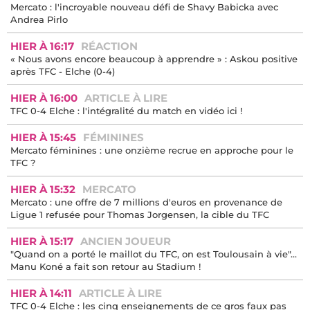
compter sur Restes
HIER À 20:10
VIDÉO
Le TFC qui prend 4-0 contre Elche : l'émission en direct ici !
HIER À 17:00
ANCIEN JOUEUR
Mercato : l'incroyable nouveau défi de Shavy Babicka avec
Andrea Pirlo
HIER À 16:17
RÉACTION
« Nous avons encore beaucoup à apprendre » : Askou positive
après TFC - Elche (0-4)
HIER À 16:00
ARTICLE À LIRE
TFC 0-4 Elche : l'intégralité du match en vidéo ici !
HIER À 15:45
FÉMININES
Mercato féminines : une onzième recrue en approche pour le
TFC ?
HIER À 15:32
MERCATO
Mercato : une offre de 7 millions d'euros en provenance de
Ligue 1 refusée pour Thomas Jorgensen, la cible du TFC