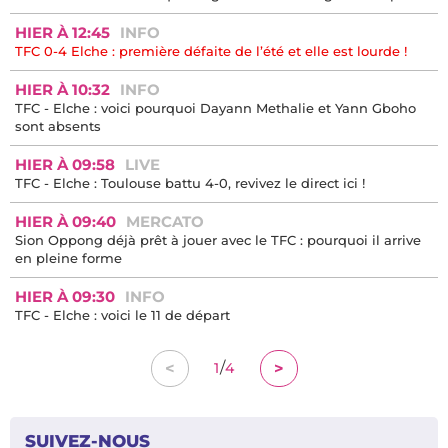
HIER À 15:17
ANCIEN JOUEUR
"Quand on a porté le maillot du TFC, on est Toulousain à vie"...
Manu Koné a fait son retour au Stadium !
HIER À 14:11
ARTICLE À LIRE
TFC 0-4 Elche : les cinq enseignements de ce gros faux pas
HIER À 12:45
INFO
TFC 0-4 Elche : première défaite de l’été et elle est lourde !
HIER À 10:32
INFO
TFC - Elche : voici pourquoi Dayann Methalie et Yann Gboho
sont absents
HIER À 09:58
LIVE
TFC - Elche : Toulouse battu 4-0, revivez le direct ici !
HIER À 09:40
MERCATO
Sion Oppong déjà prêt à jouer avec le TFC : pourquoi il arrive
en pleine forme
HIER À 09:30
INFO
TFC - Elche : voici le 11 de départ